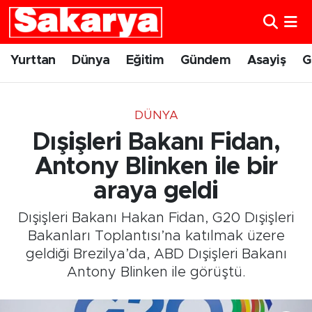
Yurttan
Eskişehir Nöbetçi Eczaneler
Yurttan
Dünya
Eğitim
Gündem
Asayiş
G
Dünya
Eskişehir Hava Durumu
DÜNYA
Eğitim
Eskişehir Namaz Vakitleri
Dışişleri Bakanı Fidan,
Gündem
Eskişehir Trafik Yoğunluk Haritası
Antony Blinken ile bir
araya geldi
Eskişehirspor
Süper Lig Puan Durumu ve Fikstür
Dışişleri Bakanı Hakan Fidan, G20 Dışişleri
Spor
Tüm Manşetler
Bakanları Toplantısı’na katılmak üzere
geldiği Brezilya’da, ABD Dışişleri Bakanı
Sağlık
Son Dakika Haberleri
Antony Blinken ile görüştü.
Kültür Sanat
Haber Arşivi