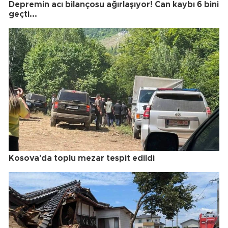
Depremin acı bilançosu ağırlaşıyor! Can kaybı 6 bini
geçti...
Kosova'da toplu mezar tespit edildi