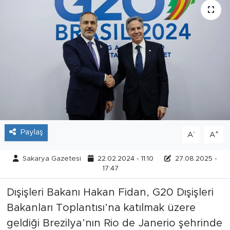
Tarihçe
Resmi İlanlar
Söyleşi
Foto Şaka
Teknoloji
Paylaş
-
+
A
A
Politika
Sakarya Gazetesi
22.02.2024 - 11:10
27.08.2025 -
17:47
Dışişleri Bakanı Hakan Fidan, G20 Dışişleri
Bakanları Toplantısı’na katılmak üzere
geldiği Brezilya’nın Rio de Janerio şehrinde