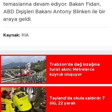
temaslarına devam ediyor. Bakan Fidan,
ABD Dışişleri Bakanı Antony Blinken ile bir
araya geldi.
Kaynak:
İHA
Trabzon'da dağ kızağına
turist akını: Metrelerce
kuyruk oluşuyor
Tayland'da okula saldırdı: 7
ölü, 22 yaralı