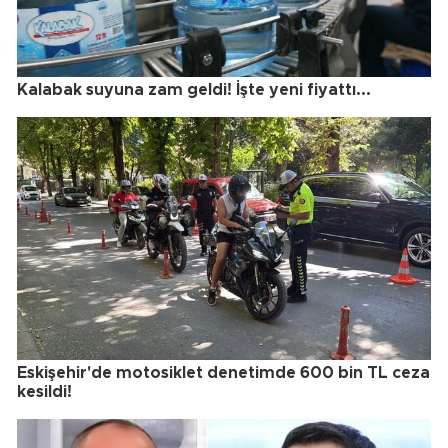
Kalabak suyuna zam geldi! İşte yeni fiyattı...
Eskişehir'de motosiklet denetimde 600 bin TL ceza
kesildi!