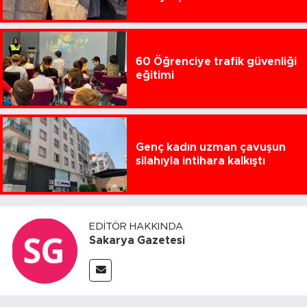
60 Öğrenciye trafik güvenliği
eğitimi
Genç kadın uzman çavuşun
silahıyla intihara kalkıştı
EDITÖR HAKKINDA
Sakarya Gazetesi