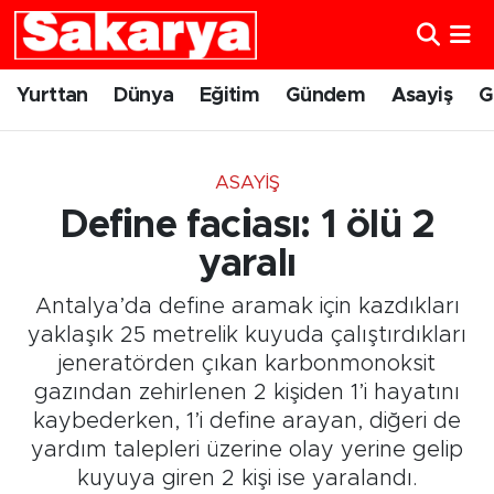
Yurttan
Eskişehir Nöbetçi Eczaneler
Yurttan
Dünya
Eğitim
Gündem
Asayiş
G
Dünya
Eskişehir Hava Durumu
ASAYIŞ
Eğitim
Eskişehir Namaz Vakitleri
Define faciası: 1 ölü 2
Gündem
Eskişehir Trafik Yoğunluk Haritası
yaralı
Antalya’da define aramak için kazdıkları
Eskişehirspor
Süper Lig Puan Durumu ve Fikstür
yaklaşık 25 metrelik kuyuda çalıştırdıkları
jeneratörden çıkan karbonmonoksit
Spor
Tüm Manşetler
gazından zehirlenen 2 kişiden 1’i hayatını
kaybederken, 1’i define arayan, diğeri de
Sağlık
Son Dakika Haberleri
yardım talepleri üzerine olay yerine gelip
Kültür Sanat
Haber Arşivi
kuyuya giren 2 kişi ise yaralandı.