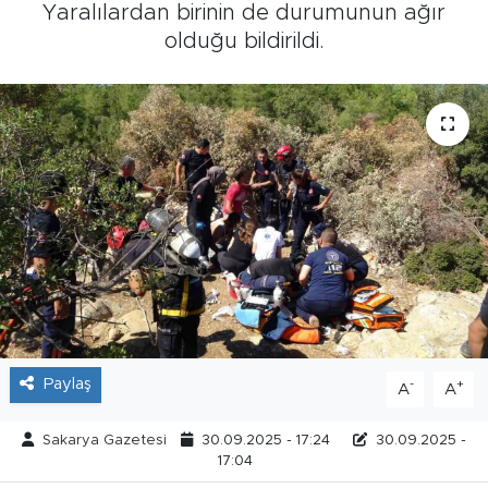
Yaralılardan birinin de durumunun ağır
Tarihçe
olduğu bildirildi.
Resmi İlanlar
Söyleşi
Foto Şaka
Teknoloji
Politika
Paylaş
-
+
A
A
Sakarya Gazetesi
30.09.2025 - 17:24
30.09.2025 -
17:04