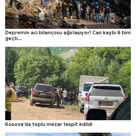
Depremin acı bilançosu ağırlaşıyor! Can kaybı 6 bini
geçti...
Kosova'da toplu mezar tespit edildi