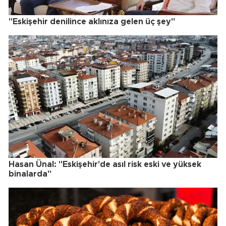
"Eskişehir denilince aklınıza gelen üç şey"
Hasan Ünal: "Eskişehir'de asıl risk eski ve yüksek
binalarda"