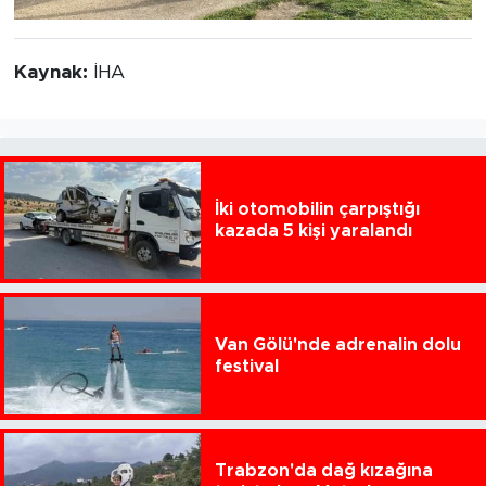
Kaynak:
İHA
İki otomobilin çarpıştığı
kazada 5 kişi yaralandı
Van Gölü'nde adrenalin dolu
festival
Trabzon'da dağ kızağına