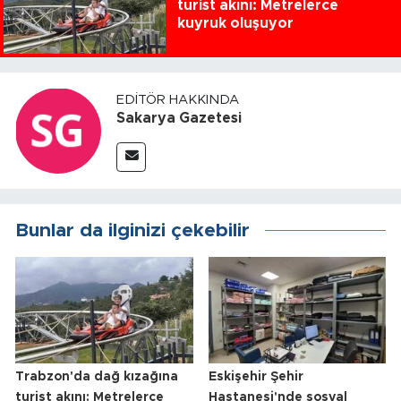
turist akını: Metrelerce
kuyruk oluşuyor
EDITÖR HAKKINDA
Sakarya Gazetesi
Bunlar da ilginizi çekebilir
Trabzon'da dağ kızağına
Eskişehir Şehir
turist akını: Metrelerce
Hastanesi'nde sosyal