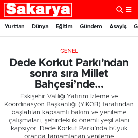
Yurttan
Eskişehir Nöbetçi Eczaneler
Yurttan
Dünya
Eğitim
Gündem
Asayiş
G
Dünya
Eskişehir Hava Durumu
GENEL
Eğitim
Eskişehir Namaz Vakitleri
Dede Korkut Parkı’ndan
Gündem
Eskişehir Trafik Yoğunluk Haritası
sonra sıra Millet
Bahçesi’nde...
Eskişehirspor
Süper Lig Puan Durumu ve Fikstür
Eskişehir Valiliği Yatırım İzleme ve
Spor
Tüm Manşetler
Koordinasyon Başkanlığı (YİKOB) tarafından
başlatılan kapsamlı bakım ve yenileme
Sağlık
Son Dakika Haberleri
çalışmaları, şehirdeki iki önemli yeşil alanı
kapsıyor. Dede Korkut Parkı’nda büyük
Kültür Sanat
Haber Arşivi
oranda tamamlanan yenileme