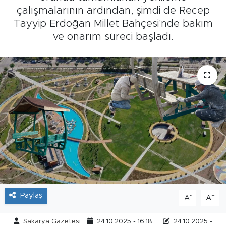
çalışmalarının ardından, şimdi de Recep
Tarihçe
Tayyip Erdoğan Millet Bahçesi'nde bakım
ve onarım süreci başladı.
Resmi İlanlar
Söyleşi
Foto Şaka
Teknoloji
Politika
Paylaş
-
+
A
A
Sakarya Gazetesi
24.10.2025 - 16:18
24.10.2025 -