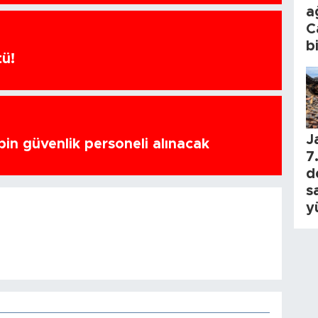
a
C
b
tü!
J
bin güvenlik personeli alınacak
7.
d
s
y