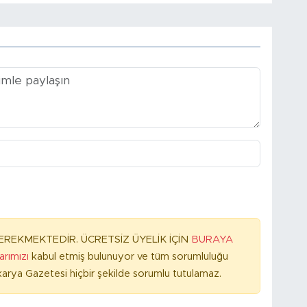
REKMEKTEDİR. ÜCRETSİZ ÜYELİK İÇİN
BURAYA
larımızı
kabul etmiş bulunuyor ve tüm sorumluluğu
arya Gazetesi hiçbir şekilde sorumlu tutulamaz.