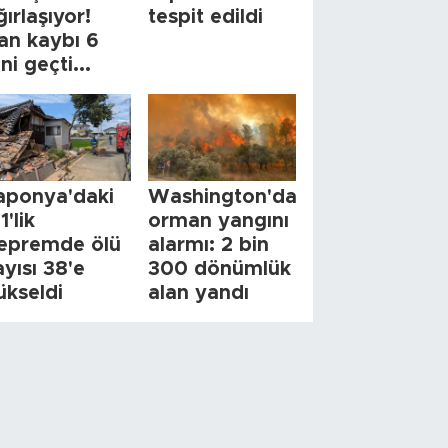
ğırlaşıyor!
tespit edildi
an kaybı 6
ini geçti...
aponya'daki
Washington'da
1'lik
orman yangını
epremde ölü
alarmı: 2 bin
ayısı 38'e
300 dönümlük
ükseldi
alan yandı