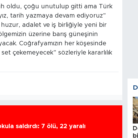
ih oldu, çoğu unutulup gitti ama Türk
tayız, tarih yazmaya devam ediyoruz”
zur, adalet ve iş birliğiyle yeni bir
Bölgemizin üzerine barış güneşinin
acak. Coğrafyamızın her köşesinde
et çekemeyecek” sözleriyle kararlılık
D
ula saldırdı: 7 ölü, 22 yaralı
D
b