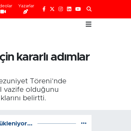
deolar
Yazarlar
in kararlı adımlar
zuniyet Töreni’nde
l vazife olduğunu
arını belirtti.
ükleniyor...