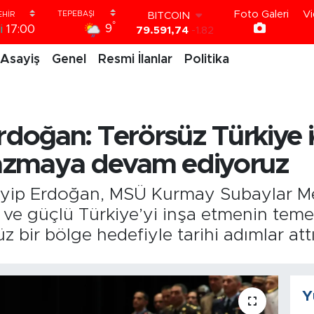
79.591,74
-1.82
Foto Galeri
Vi
DOLAR
°
9
i
17:00
45,43620
0.02
EURO
Asayiş
Genel
Resmi İlanlar
Politika
53,38690
0.19
STERLİN
61,60380
0.18
G.ALTIN
6862,09000
0.19
oğan: Terörsüz Türkiye iç
BİST100
14.598,00
0
 yazmaya devam ediyoruz
ip Erdoğan, MSÜ Kurmay Subaylar Me
ve güçlü Türkiye’yi inşa etmenin teme
 bir bölge hedefiyle tarihi adımlar attıkl
Y