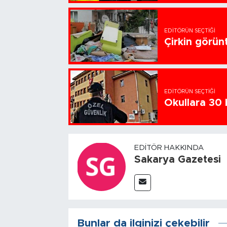
EDITÖRÜN SEÇTIĞI
Çirkin görün
EDITÖRÜN SEÇTIĞI
Okullara 30 
EDITÖR HAKKINDA
Sakarya Gazetesi
Bunlar da ilginizi çekebilir