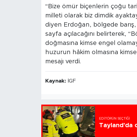
“Bize ömür biçenlerin çoğu tar
milleti olarak biz dimdik ayak
diyen Erdoğan, bölgede barış, hu
sayfa açılacağını belirterek, “
doğmasına kimse engel olamay
huzurun hâkim olmasına kimse s
mesajı verdi.
Kaynak:
İGF
EDITÖRÜN SEÇTIĞI
Tayland'da ok