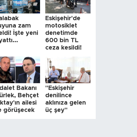
alabak
Eskişehir'de
uyuna zam
motosiklet
eldi! İşte yeni
denetimde
yattı...
600 bin TL
ceza kesildi!
dalet Bakanı
"Eskişehir
ürlek, Behçet
denilince
ktay'ın ailesi
aklınıza gelen
le görüşecek
üç şey"