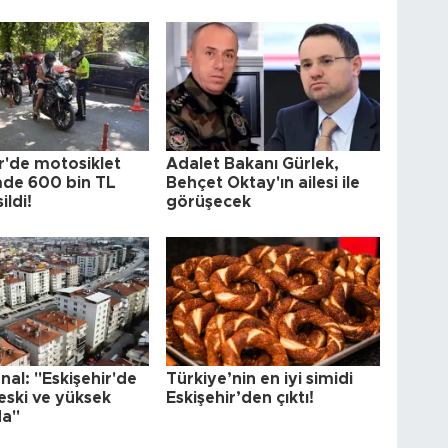
r'de motosiklet
Adalet Bakanı Gürlek,
de 600 bin TL
Behçet Oktay'ın ailesi ile
ildi!
görüşecek
al: "Eskişehir'de
Türkiye’nin en iyi simidi
k eski ve yüksek
Eskişehir’den çıktı!
da"