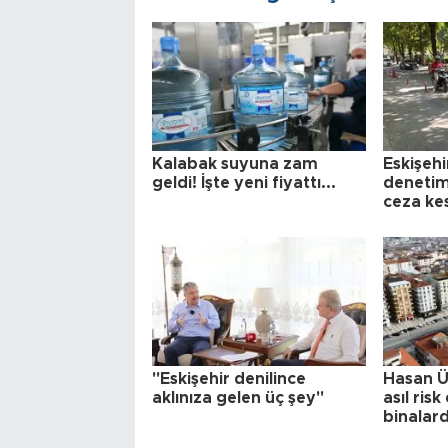
Kalabak suyuna zam
Eskişehi
geldi! İşte yeni fiyattı...
denetim
ceza kes
"Eskişehir denilince
Hasan Ün
aklınıza gelen üç şey"
asıl ris
binalar