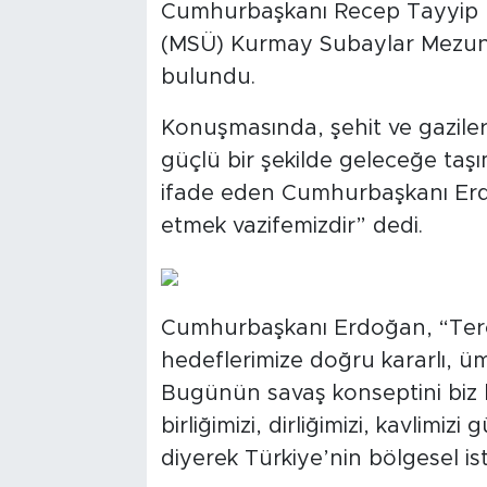
Cumhurbaşkanı Recep Tayyip E
(MSÜ) Kurmay Subaylar Mezuni
bulundu.
Konuşmasında, şehit ve gazile
güçlü bir şekilde geleceğe taş
ifade eden Cumhurbaşkanı Erdo
etmek vazifemizdir” dedi.
Cumhurbaşkanı Erdoğan, “Terö
hedeflerimize doğru kararlı, ümitl
Bugünün savaş konseptini biz be
birliğimizi, dirliğimizi, kavlimiz
diyerek Türkiye’nin bölgesel is