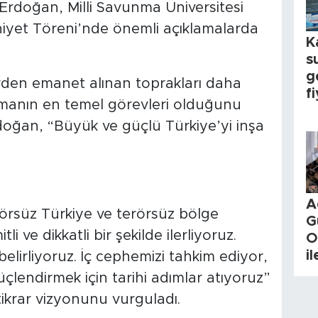
rdoğan, Milli Savunma Üniversitesi
yet Töreni’nde önemli açıklamalarda
K
s
g
rden emanet alınan toprakları daha
fi
ımanın en temel görevleri olduğunu
ğan, “Büyük ve güçlü Türkiye’yi inşa
A
rsüz Türkiye ve terörsüz bölge
G
i ve dikkatli bir şekilde ilerliyoruz.
O
i
lirliyoruz. İç cephemizi tahkim ediyor,
i güçlendirmek için tarihi adımlar atıyoruz”
tikrar vizyonunu vurguladı.