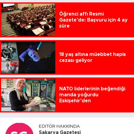
Öğrenci affı Resmi
Gazete’de: Başvuru için 4 ay
süre
18 yaş altına müebbet hapis
cezası geliyor
NATO liderlerinin beğendiği
manda yoğurdu
Eskişehir’den
EDITÖR HAKKINDA
Sakarya Gazetesi