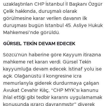
uzaklaştırılan CHP İstanbul İl Başkanı Özgür
Çelik hakkında, duruşmalı olarak
görülmesine karar verilen davanın ilk
duruşması bugün İstanbul 45. Asliye Hukuk
Mahkemesi’nde görüldü.
GÜRSEL TEKİN DEVAM EDECEK
Sözcü'nün haberine göre Kayyum itirazına
mahkeme ret kararı verdi. Gürsel Tekin
kayyumluğa devam edecek. İstinaf yolu ise
açık. Olağanüstü il kongresine icra
memurlarıyla giderek durdurmaya çalışan
Avukat Cevahir Kılıç, “CHP MYK’sı kanunu
ihlal ettiği gibi tedbir kararını uygulamamak
konusunda ısrarcı davranmıştır” diyerek