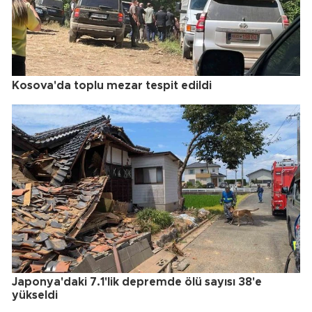
Kosova'da toplu mezar tespit edildi
Japonya'daki 7.1'lik depremde ölü sayısı 38'e
yükseldi