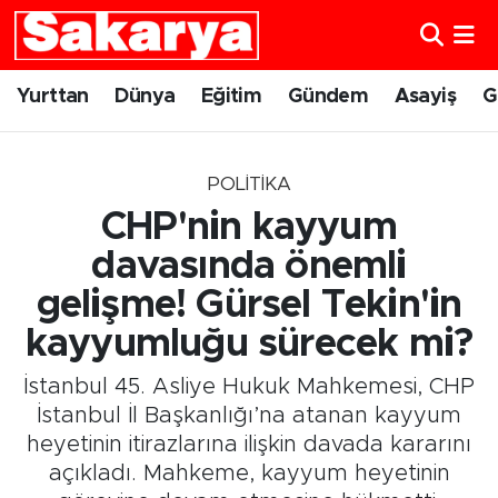
Yurttan
Eskişehir Nöbetçi Eczaneler
Yurttan
Dünya
Eğitim
Gündem
Asayiş
G
Dünya
Eskişehir Hava Durumu
POLITIKA
Eğitim
Eskişehir Namaz Vakitleri
CHP'nin kayyum
Gündem
Eskişehir Trafik Yoğunluk Haritası
davasında önemli
gelişme! Gürsel Tekin'in
Eskişehirspor
Süper Lig Puan Durumu ve Fikstür
kayyumluğu sürecek mi?
Spor
Tüm Manşetler
İstanbul 45. Asliye Hukuk Mahkemesi, CHP
İstanbul İl Başkanlığı’na atanan kayyum
Sağlık
Son Dakika Haberleri
heyetinin itirazlarına ilişkin davada kararını
açıkladı. Mahkeme, kayyum heyetinin
Kültür Sanat
Haber Arşivi