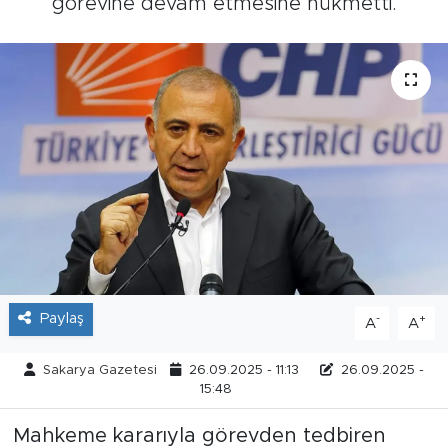
görevine devam etmesine hükmetti.
Tarihçe
Resmi İlanlar
Söyleşi
Foto Şaka
Teknoloji
Politika
Paylaş
-
+
A
A
Sakarya Gazetesi
26.09.2025 - 11:13
26.09.2025 -
15:48
Mahkeme kararıyla görevden tedbiren