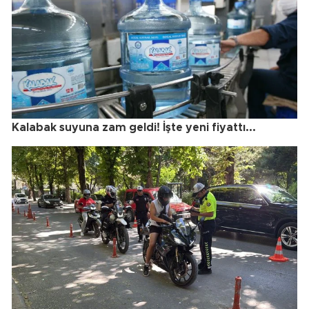
Kalabak suyuna zam geldi! İşte yeni fiyattı...