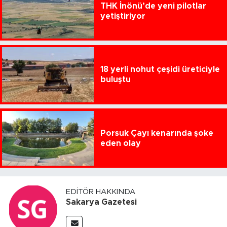
THK İnönü’de yeni pilotlar
yetiştiriyor
18 yerli nohut çeşidi üreticiyle
buluştu
Porsuk Çayı kenarında şoke
eden olay
EDITÖR HAKKINDA
Sakarya Gazetesi