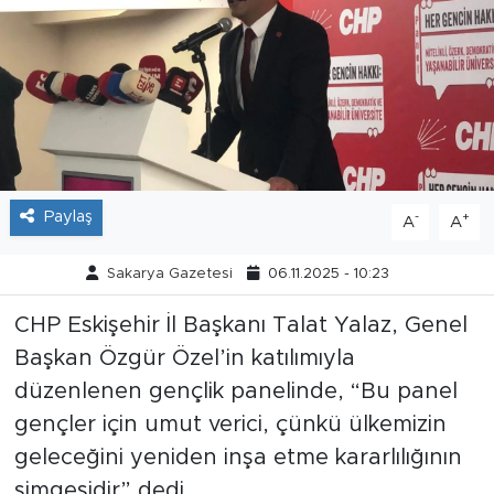
Tarihçe
Resmi İlanlar
Söyleşi
Foto Şaka
Paylaş
-
+
A
A
Teknoloji
Sakarya Gazetesi
06.11.2025 - 10:23
Politika
CHP Eskişehir İl Başkanı Talat Yalaz, Genel
Başkan Özgür Özel’in katılımıyla
düzenlenen gençlik panelinde, “Bu panel
gençler için umut verici, çünkü ülkemizin
geleceğini yeniden inşa etme kararlılığının
simgesidir” dedi.