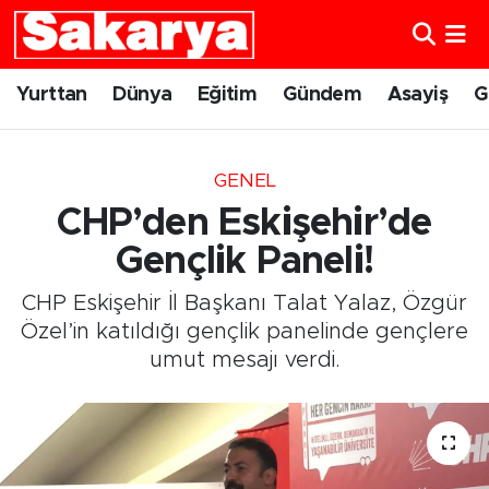
Yurttan
Eskişehir Nöbetçi Eczaneler
Yurttan
Dünya
Eğitim
Gündem
Asayiş
G
Dünya
Eskişehir Hava Durumu
GENEL
Eğitim
Eskişehir Namaz Vakitleri
CHP’den Eskişehir’de
Gündem
Eskişehir Trafik Yoğunluk Haritası
Gençlik Paneli!
CHP Eskişehir İl Başkanı Talat Yalaz, Özgür
Eskişehirspor
Süper Lig Puan Durumu ve Fikstür
Özel’in katıldığı gençlik panelinde gençlere
umut mesajı verdi.
Spor
Tüm Manşetler
Sağlık
Son Dakika Haberleri
Kültür Sanat
Haber Arşivi