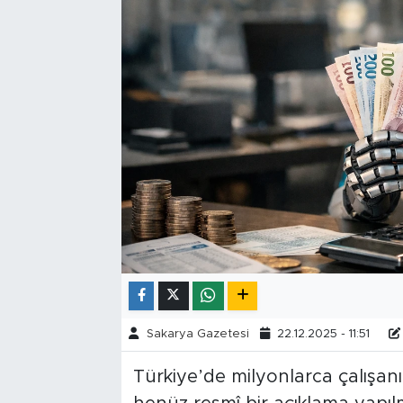
Tarihçe
Resmi İlanlar
Söyleşi
Foto Şaka
Teknoloji
Politika
Sakarya Gazetesi
22.12.2025 - 11:51
Türkiye’de milyonlarca çalışanı 