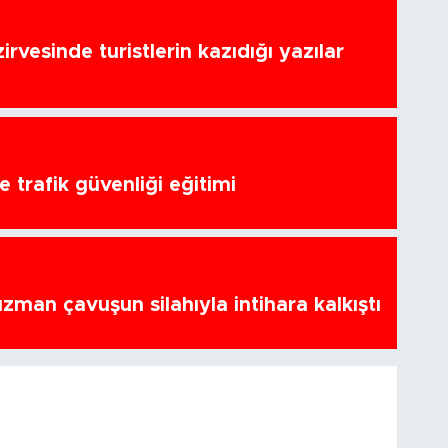
zirvesinde turistlerin kazıdığı yazılar
 trafik güvenliği eğitimi
zman çavuşun silahıyla intihara kalkıştı