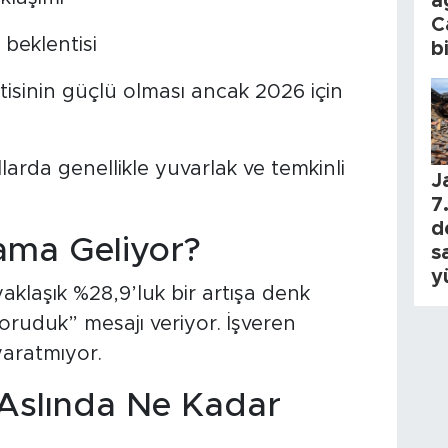
a
C
beklentisi
b
ntisinin güçlü olması ancak 2026 için
arda genellikle yuvarlak ve temkinli
J
7.
d
ama Geliyor?
s
y
laşık %28,9’luk bir artışa denk
oruduk” mesajı veriyor. İşveren
yaratmıyor.
 Aslında Ne Kadar