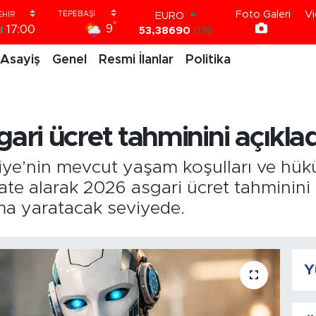
Foto Galeri
Vi
EURO
°
9
i
17:00
53,38690
0.19
STERLİN
Asayiş
Genel
Resmi İlanlar
Politika
61,60380
0.18
G.ALTIN
6862,09000
0.19
BİST100
14.598,00
0
i ücret tahminini açıkladı
BITCOIN
79.591,74
-1.82
DOLAR
ye’nin mevcut yaşam koşulları ve hükü
45,43620
0.02
ate alarak 2026 asgari ücret tahminini 
a yaratacak seviyede.
Y