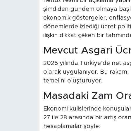
henüz resmî bir açıklama yapıl
şimdiden gündem olmaya başl
ekonomik göstergeler, enflasy
dönemlerde izlediği ücret polit
ilişkin dikkat çeken bir tahmin
Mevcut Asgari Üc
2025 yılında Türkiye’de net asg
olarak uygulanıyor. Bu rakam, 20
temelini oluşturuyor.
Masadaki Zam Oran
Ekonomi kulislerinde konuşulan
27 ile 28 arasında bir artış ora
hesaplamalar şöyle: