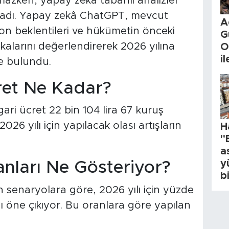
mazken, yapay zekâ tabanlı analizler
adı. Yapay zekâ ChatGPT, mevcut
A
on beklentileri ve hükümetin önceki
G
ikalarını değerlendirerek 2026 yılına
O
i
de bulundu.
ret Ne Kadar?
ari ücret 22 bin 104 lira 67 kuruş
26 yılı için yapılacak olası artışların
H
"
a
y
ları Ne Gösteriyor?
b
 senaryolara göre, 2026 yılı için yüzde
nı öne çıkıyor. Bu oranlara göre yapılan