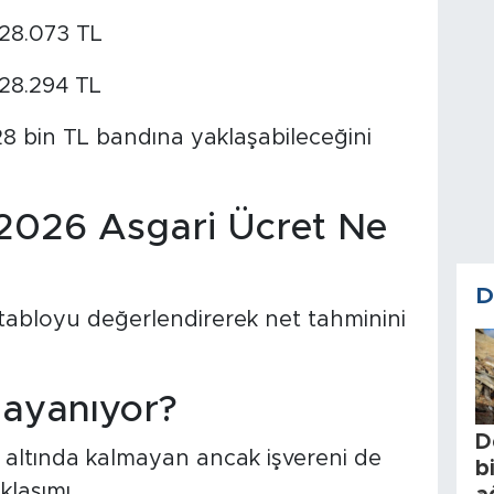
 28.073 TL
 28.294 TL
 28 bin TL bandına yaklaşabileceğini
2026 Asgari Ücret Ne
D
abloyu değerlendirerek net tahminini
ayanıyor?
D
 altında kalmayan ancak işvereni de
b
laşımı