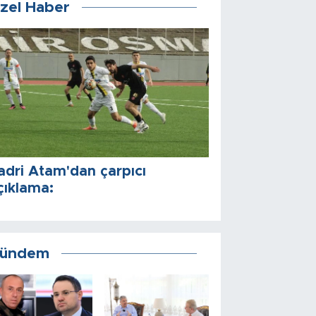
zel Haber
adri Atam'dan çarpıcı
çıklama:
ündem