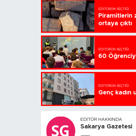
EDITÖRÜN SEÇTIĞI
Piramitlerin 
ortaya çıktı
EDITÖRÜN SEÇTIĞI
60 Öğrenciye
EDITÖRÜN SEÇTIĞI
Genç kadın u
EDITÖR HAKKINDA
Sakarya Gazetesi