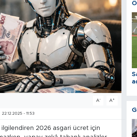
Ö
S
a
-
+
A
A
G
22.12.2025 - 11:53
ilgilendiren 2026 asgari ücret için