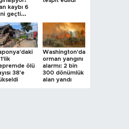
ğırlaşıyor!
tespit edildi
an kaybı 6
ini geçti...
aponya'daki
Washington'da
1'lik
orman yangını
epremde ölü
alarmı: 2 bin
ayısı 38'e
300 dönümlük
ükseldi
alan yandı