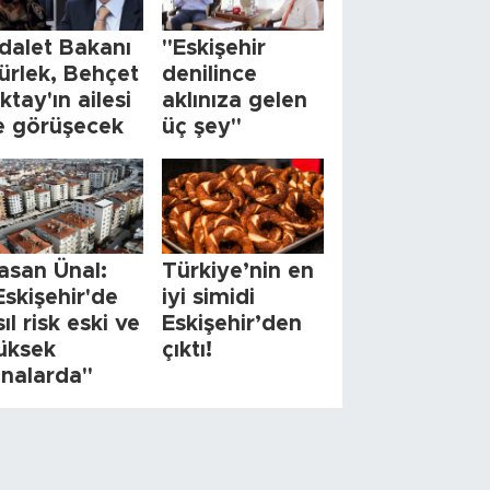
dalet Bakanı
"Eskişehir
ürlek, Behçet
denilince
ktay'ın ailesi
aklınıza gelen
le görüşecek
üç şey"
asan Ünal:
Türkiye’nin en
Eskişehir'de
iyi simidi
sıl risk eski ve
Eskişehir’den
üksek
çıktı!
inalarda"