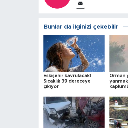
Bunlar da ilginizi çekebilir
Eskişehir kavrulacak!
Orman 
Sıcaklık 39 dereceye
yanmak 
çıkıyor
kaplumb