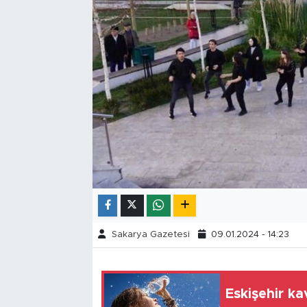
Tarihçe
Resmi İlanlar
Söyleşi
Foto Şaka
Teknoloji
Politika
Sakarya Gazetesi
09.01.2024 - 14:23
Eskişehir ka