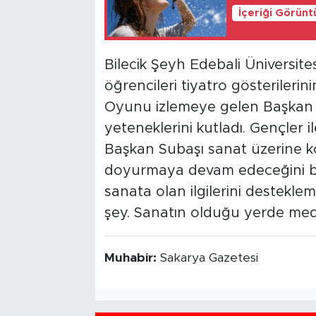
İçeriği Görünt
Bilecik Şeyh Edebali Üniversite
öğrencileri tiyatro gösterilerin
Oyunu izlemeye gelen Başkan S
yeteneklerini kutladı. Gençler 
Başkan Subaşı sanat üzerine ko
doyurmaya devam edeceğini bel
sanata olan ilgilerini destekl
şey. Sanatın olduğu yerde meden
Muhabir:
Sakarya Gazetesi