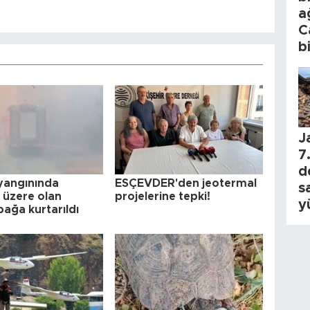
a
C
b
J
7.
d
yangınında
ESÇEVDER'den jeotermal
s
üzere olan
projelerine tepki!
y
ağa kurtarıldı