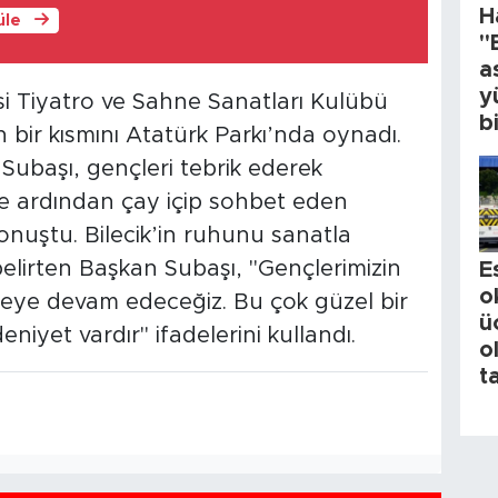
H
üle
"
a
y
si Tiyatro ve Sahne Sanatları Kulübü
b
in bir kısmını Atatürk Parkı’nda oynadı.
ubaşı, gençleri tebrik ederek
ile ardından çay içip sohbet eden
nuştu. Bilecik’in ruhunu sanatla
irten Başkan Subaşı, "Gençlerimizin
E
o
emeye devam edeceğiz. Bu çok güzel bir
ü
iyet vardır" ifadelerini kullandı.
o
t