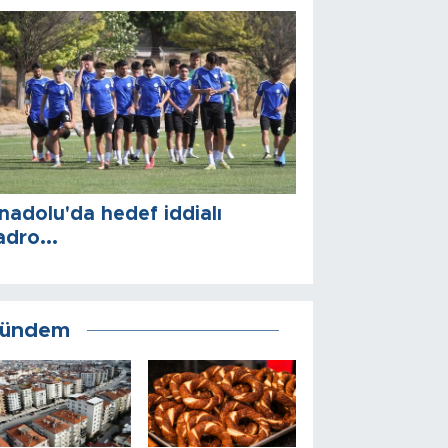
nadolu'da hedef iddialı
adro...
ündem