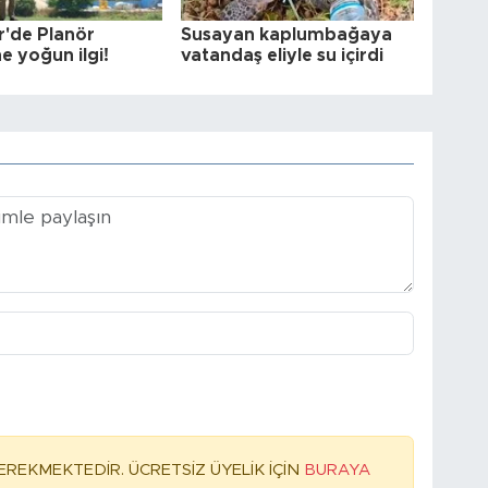
r'de Planör
Susayan kaplumbağaya
e yoğun ilgi!
vatandaş eliyle su içirdi
REKMEKTEDİR. ÜCRETSİZ ÜYELİK İÇİN
BURAYA