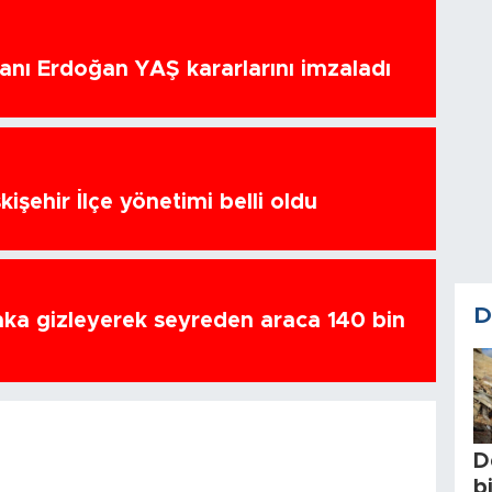
nı Erdoğan YAŞ kararlarını imzaladı
kişehir İlçe yönetimi belli oldu
D
ka gizleyerek seyreden araca 140 bin
D
b