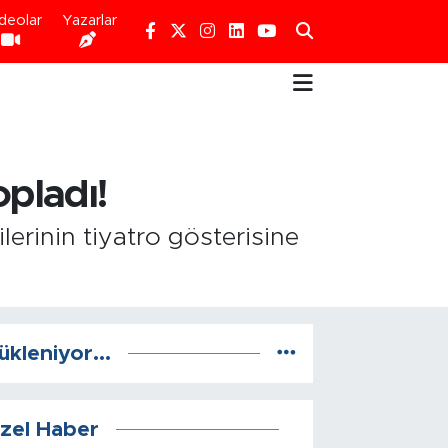
deolar
Yazarlar
opladı!
lerinin tiyatro gösterisine
ükleniyor...
zel Haber