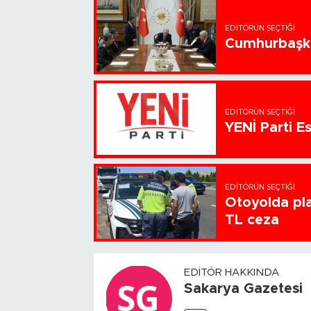
EDITÖRÜN SEÇTIĞI
Cumhurbaşka
EDITÖRÜN SEÇTIĞI
YENİ Parti Es
EDITÖRÜN SEÇTIĞI
Otoyolda pla
TL ceza
EDITÖR HAKKINDA
Sakarya Gazetesi