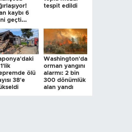
ğırlaşıyor!
tespit edildi
an kaybı 6
ini geçti...
aponya'daki
Washington'da
1'lik
orman yangını
epremde ölü
alarmı: 2 bin
ayısı 38'e
300 dönümlük
ükseldi
alan yandı