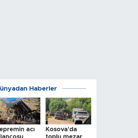
ünyadan Haberler
epremin acı
Kosova'da
ilançosu
toplu mezar