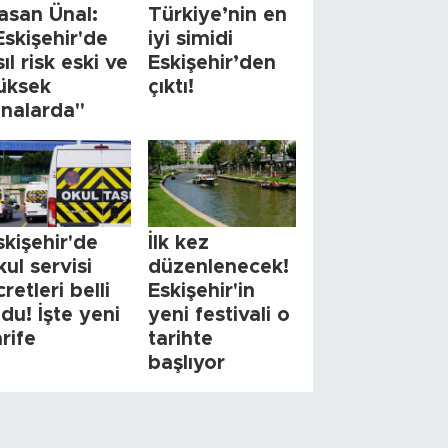
asan Ünal:
Türkiye’nin en
Eskişehir'de
iyi simidi
sıl risk eski ve
Eskişehir’den
üksek
çıktı!
inalarda"
skişehir'de
İlk kez
kul servisi
düzenlenecek!
cretleri belli
Eskişehir'in
ldu! İşte yeni
yeni festivali o
arife
tarihte
başlıyor