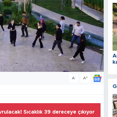
A
k
-
+
A
A
G
vrulacak! Sıcaklık 39 dereceye çıkıyor