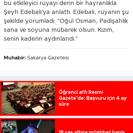
bu etkileyici rüyayı derin bir hayranlıkla
Şeyh Edebalı'ya anlattı. Edebalı, rüyanın şu
şekilde yorumladı: "Oğul Osman, Padişahlık
sana ve soyuna mübarek olsun. Kızım,
senin kaderin aydınlandı."
Muhabir:
Sakarya Gazetesi
Öğrenci affı Resmi
Gazete’de: Başvuru için 4 ay
süre
18 yaş altına müebbet hapis