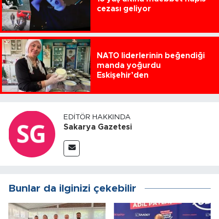
cezası geliyor
NATO liderlerinin beğendiği
manda yoğurdu
Eskişehir’den
EDITÖR HAKKINDA
Sakarya Gazetesi
Bunlar da ilginizi çekebilir