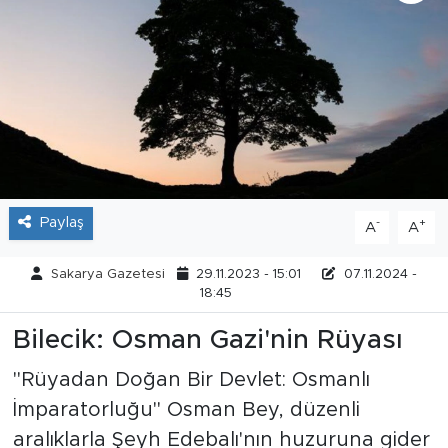
Tarihçe
Resmi İlanlar
Söyleşi
Foto Şaka
Paylaş
-
+
A
A
Teknoloji
Sakarya Gazetesi
29.11.2023 - 15:01
07.11.2024 -
Politika
18:45
Bilecik: Osman Gazi'nin Rüyası
"Rüyadan Doğan Bir Devlet: Osmanlı
İmparatorluğu" Osman Bey, düzenli
aralıklarla Şeyh Edebalı'nın huzuruna gider