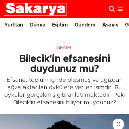
Yurttan
Eskişehir Nöbetçi Eczaneler
Yurttan
Dünya
Eğitim
Gündem
Asayiş
G
Dünya
Eskişehir Hava Durumu
GENEL
Eğitim
Eskişehir Namaz Vakitleri
Bilecik'in efsanesini
Gündem
Eskişehir Trafik Yoğunluk Haritası
duydunuz mu?
Efsane, toplum içinde oluşmuş ve ağızdan
Eskişehirspor
Süper Lig Puan Durumu ve Fikstür
ağza aktarılan öykülere verilen isimdir. Bu
öyküler gerçekmiş gibi anlatılmaktadır. Peki
Spor
Tüm Manşetler
Bilecik'in efsanesini biliyor muydunuz?
Sağlık
Son Dakika Haberleri
Kültür Sanat
Haber Arşivi