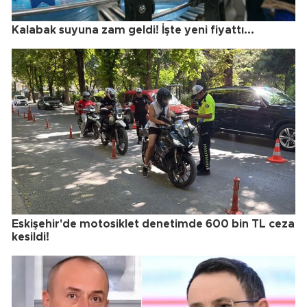
Kalabak suyuna zam geldi! İşte yeni fiyattı...
Eskişehir'de motosiklet denetimde 600 bin TL ceza
kesildi!