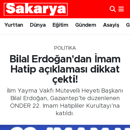
Yurttan
Eskişehir Nöbetçi Eczaneler
Yurttan
Dünya
Eğitim
Gündem
Asayiş
G
Dünya
Eskişehir Hava Durumu
POLITIKA
Eğitim
Eskişehir Namaz Vakitleri
Bilal Erdoğan'dan İmam
Gündem
Eskişehir Trafik Yoğunluk Haritası
Hatip açıklaması dikkat
çekti!
Eskişehirspor
Süper Lig Puan Durumu ve Fikstür
İlim Yayma Vakfı Mütevelli Heyeti Başkanı
Spor
Tüm Manşetler
Bilal Erdoğan, Gaziantep’te düzenlenen
ÖNDER 22. İmam Hatipliler Kurultayı’na
Sağlık
Son Dakika Haberleri
katıldı.
Kültür Sanat
Haber Arşivi