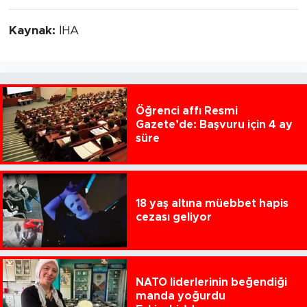
Kaynak:
İHA
Öğrenci affı Resmi
Gazete’de: Başvuru için 4 ay
süre
18 yaş altına müebbet hapis
cezası geliyor
NATO liderlerinin beğendiği
manda yoğurdu