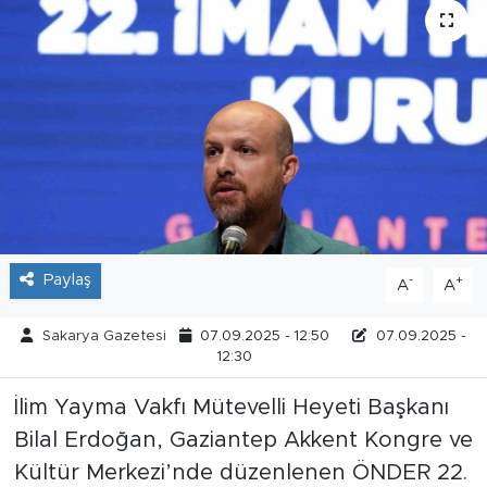
Tarihçe
Resmi İlanlar
Söyleşi
Foto Şaka
Teknoloji
Paylaş
-
+
A
A
Politika
Sakarya Gazetesi
07.09.2025 - 12:50
07.09.2025 -
12:30
İlim Yayma Vakfı Mütevelli Heyeti Başkanı
Bilal Erdoğan, Gaziantep Akkent Kongre ve
Kültür Merkezi’nde düzenlenen ÖNDER 22.