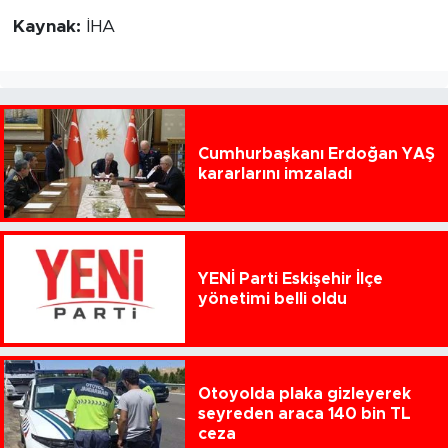
Kaynak:
İHA
Cumhurbaşkanı Erdoğan YAŞ
kararlarını imzaladı
YENİ Parti Eskişehir İlçe
yönetimi belli oldu
Otoyolda plaka gizleyerek
seyreden araca 140 bin TL
ceza