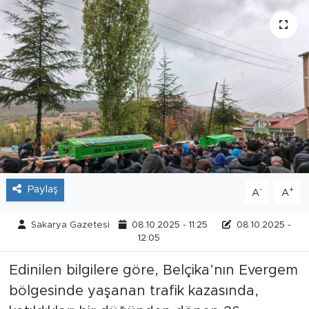
Tarihçe
Resmi İlanlar
Söyleşi
Foto Şaka
Teknoloji
Paylaş
-
+
A
A
Politika
Sakarya Gazetesi
08.10.2025 - 11:25
08.10.2025 -
12:05
Edinilen bilgilere göre, Belçika’nın Evergem
bölgesinde yaşanan trafik kazasında,