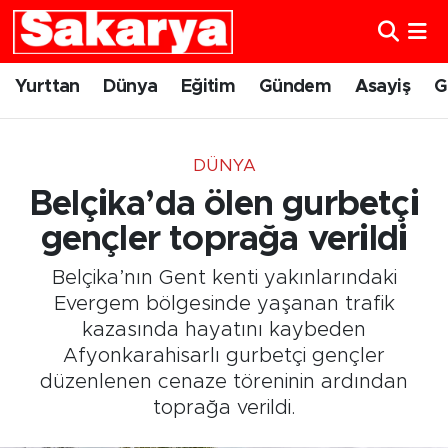
Yurttan
Eskişehir Nöbetçi Eczaneler
Yurttan
Dünya
Eğitim
Gündem
Asayiş
G
Dünya
Eskişehir Hava Durumu
DÜNYA
Eğitim
Eskişehir Namaz Vakitleri
Belçika’da ölen gurbetçi
Gündem
Eskişehir Trafik Yoğunluk Haritası
gençler toprağa verildi
Belçika’nın Gent kenti yakınlarındaki
Eskişehirspor
Süper Lig Puan Durumu ve Fikstür
Evergem bölgesinde yaşanan trafik
kazasında hayatını kaybeden
Spor
Tüm Manşetler
Afyonkarahisarlı gurbetçi gençler
düzenlenen cenaze töreninin ardından
Sağlık
Son Dakika Haberleri
toprağa verildi.
Kültür Sanat
Haber Arşivi