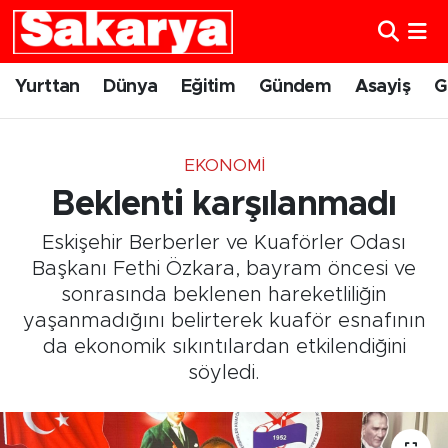
Yurttan
Eskişehir Nöbetçi Eczaneler
Yurttan
Dünya
Eğitim
Gündem
Asayiş
G
Dünya
Eskişehir Hava Durumu
EKONOMI
Eğitim
Eskişehir Namaz Vakitleri
Beklenti karşılanmadı
Gündem
Eskişehir Trafik Yoğunluk Haritası
Eskişehir Berberler ve Kuaförler Odası
Başkanı Fethi Özkara, bayram öncesi ve
Eskişehirspor
Süper Lig Puan Durumu ve Fikstür
sonrasında beklenen hareketliliğin
yaşanmadığını belirterek kuaför esnafının
Spor
Tüm Manşetler
da ekonomik sıkıntılardan etkilendiğini
söyledi.
Sağlık
Son Dakika Haberleri
Kültür Sanat
Haber Arşivi