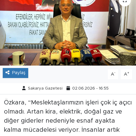
Tarihçe
Resmi İlanlar
Söyleşi
Foto Şaka
Teknoloji
Paylaş
-
+
A
A
Politika
Sakarya Gazetesi
02.06.2026 - 16:55
Özkara, “Meslektaşlarımızın işleri çok iç açıcı
olmadı. Artan kira, elektrik, doğal gaz ve
diğer giderler nedeniyle esnaf ayakta
kalma mücadelesi veriyor. İnsanlar artık