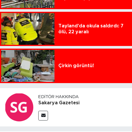
Tayland'da okula saldırdı: 7
ölü, 22 yaralı
Çirkin görüntü!
EDITÖR HAKKINDA
Sakarya Gazetesi