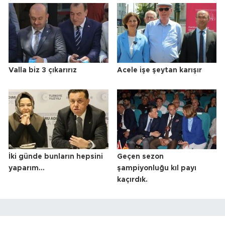
Valla biz 3 çıkarırız
Acele işe şeytan karışır
İki günde bunların hepsini
Geçen sezon
yaparım…
şampiyonluğu kıl payı
kaçırdık.