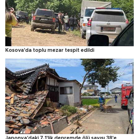
Kosova'da toplu mezar tespit edildi
Japonya'daki 7.1'lik depremde ölü sayısı 38'e