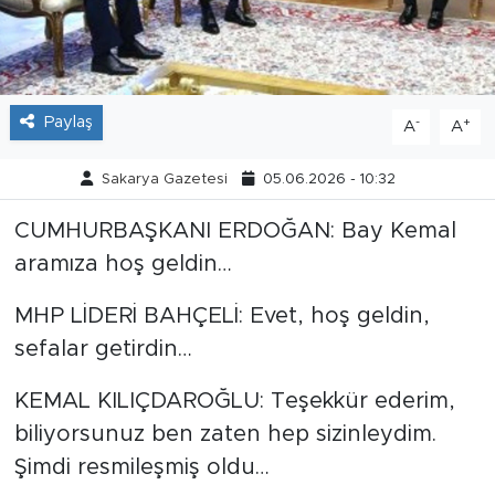
Tarihçe
Resmi İlanlar
Paylaş
-
+
A
A
Söyleşi
Sakarya Gazetesi
05.06.2026 - 10:32
Foto Şaka
CUMHURBAŞKANI ERDOĞAN: Bay Kemal
aramıza hoş geldin…
Teknoloji
MHP LİDERİ BAHÇELİ: Evet, hoş geldin,
Politika
sefalar getirdin…
KEMAL KILIÇDAROĞLU: Teşekkür ederim,
biliyorsunuz ben zaten hep sizinleydim.
Şimdi resmileşmiş oldu…