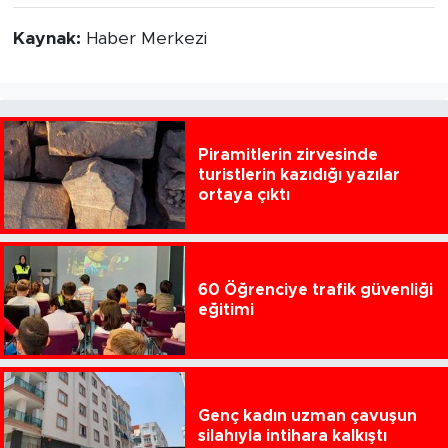
Kaynak:
Haber Merkezi
Piramitlerin zirvesinde
turistlerin kazıdığı yazılar
ortaya çıktı
60 Öğrenciye trafik güvenliği
eğitimi
Genç kadın uzman çavuşun
silahıyla intihara kalkıştı