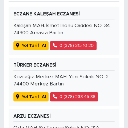
ECZANE KALEŞAH ECZANESİ
Kaleşah MAH. İsmet İnönü Caddesi NO: 34
74300 Amasra Bartın
Yol Tarifi Al
0 (378) 315 10 20
TÜRKER ECZANESİ
Kozcağız-Merkez MAH. Yeni Sokak NO: 2
74400 Merkez Bartın
Yol Tarifi Al
0 (378) 233 45 38
ARZU ECZANESİ
Orta MAH. Su Terazisi Sokak NO: 21A