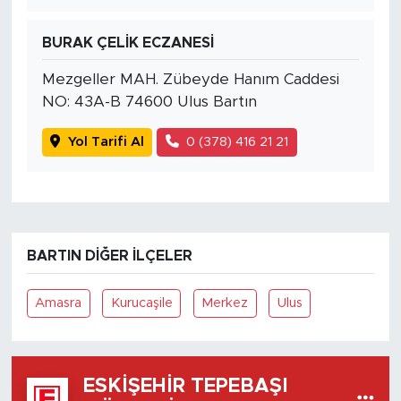
BURAK ÇELİK ECZANESİ
Mezgeller MAH. Zübeyde Hanım Caddesi
NO: 43A-B 74600 Ulus Bartın
Yol Tarifi Al
0 (378) 416 21 21
BARTIN DIĞER İLÇELER
Amasra
Kurucaşile
Merkez
Ulus
ESKIŞEHIR TEPEBAŞI