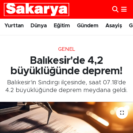
Yurttan
Eskişehir Nöbetçi Eczaneler
Yurttan
Dünya
Eğitim
Gündem
Asayiş
G
Dünya
Eskişehir Hava Durumu
GENEL
Eğitim
Eskişehir Namaz Vakitleri
Balıkesir'de 4,2
Gündem
Eskişehir Trafik Yoğunluk Haritası
büyüklüğünde deprem!
Balıkesir'in Sındırgı ilçesinde, saat 07.18'de
Eskişehirspor
Süper Lig Puan Durumu ve Fikstür
4.2 büyüklüğünde deprem meydana geldi.
Spor
Tüm Manşetler
Sağlık
Son Dakika Haberleri
Kültür Sanat
Haber Arşivi