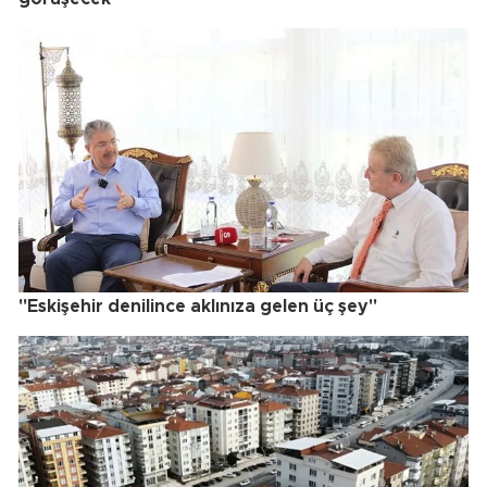
"Eskişehir denilince aklınıza gelen üç şey"