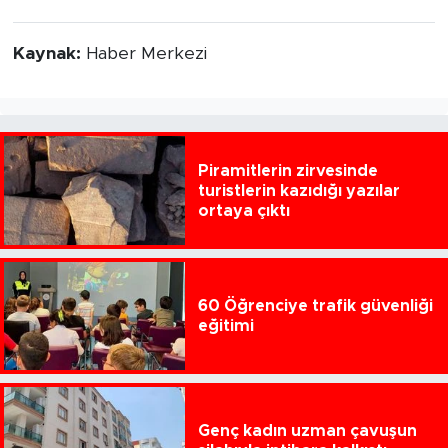
Kaynak:
Haber Merkezi
Piramitlerin zirvesinde
turistlerin kazıdığı yazılar
ortaya çıktı
60 Öğrenciye trafik güvenliği
eğitimi
Genç kadın uzman çavuşun