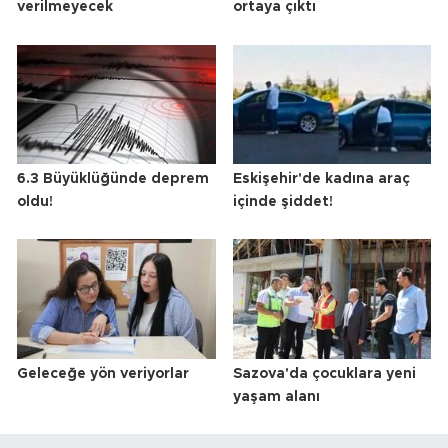
verilmeyecek
ortaya çıktı
6.3 Büyüklüğünde deprem
Eskişehir'de kadına araç
oldu!
içinde şiddet!
Geleceğe yön veriyorlar
Sazova'da çocuklara yeni
yaşam alanı