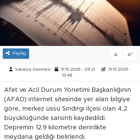
Tarihçe
Resmi İlanlar
Söyleşi
Paylaş
-
+
A
A
Foto Şaka
Sakarya Gazetesi
31.10.2025 - 09:21
31.10.2025 -
Teknoloji
10:48
Afet ve Acil Durum Yönetimi Başkanlığının
Politika
(AFAD) internet sitesinde yer alan bilgiye
göre, merkez üssü Sındırgı ilçesi olan 4,2
büyüklüğünde sarsıntı kaydedildi.
Depremin 12.9 kilometre derinlikte
meydana geldiği belirlendi.