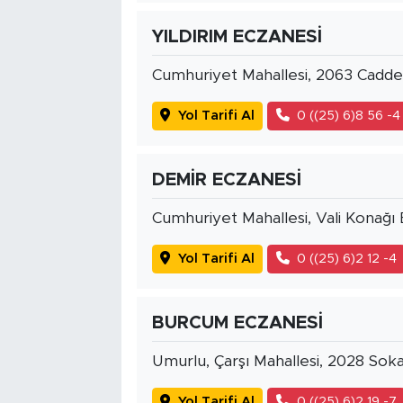
YILDIRIM ECZANESİ
Cumhuriyet Mahallesi, 2063 Cadde
Yol Tarifi Al
0 ((25) 6)8 56 -4
DEMİR ECZANESİ
Cumhuriyet Mahallesi, Vali Konağı
Yol Tarifi Al
0 ((25) 6)2 12 -4
BURCUM ECZANESİ
Umurlu, Çarşı Mahallesi, 2028 Sok
Yol Tarifi Al
0 ((25) 6)2 19 -7