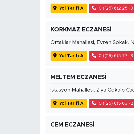
Yol Tarifi Al
0 ((25) 6)2 25 -8
KORKMAZ ECZANESİ
Ortaklar Mahallesi, Evren Sokak, 
Yol Tarifi Al
0 ((25) 6)5 77 -3
MELTEM ECZANESİ
İstasyon Mahallesi, Ziya Gökalp C
Yol Tarifi Al
0 ((25) 6)5 63 -2
CEM ECZANESİ