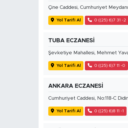
Çine Caddesi, Cumhuriyet Meydan
Yol Tarifi Al
0 ((25) 6)7 31 -2
TUBA ECZANESİ
Şevketiye Mahallesi, Mehmet Yava
Yol Tarifi Al
0 ((25) 6)7 11 -0
ANKARA ECZANESİ
Cumhuriyet Caddesi, No:118-C Didi
Yol Tarifi Al
0 ((25) 6)8 11 -1