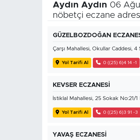
Aydın Aydın
06 Ağu
nöbetçi eczane adres
GÜZELBOZDOĞAN ECZANES
Çarşı Mahallesi, Okullar Caddesi, 
Yol Tarifi Al
0 ((25) 6)4 14 -1
KEVSER ECZANESİ
İstiklal Mahallesi, 25 Sokak No:21/
Yol Tarifi Al
0 ((25) 6)3 91 -3
YAVAŞ ECZANESİ