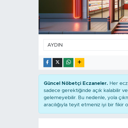
Tarihçe
Resmi İlanlar
Söyleşi
Foto Şaka
Teknoloji
Politika
Güncel Nöbetçi Eczaneler.
Her ecza
sadece gerektiğinde açık kalabilir
gelemeyebilir. Bu nedenle, yola çı
aracılığıyla teyit etmeniz iyi bir fikir o