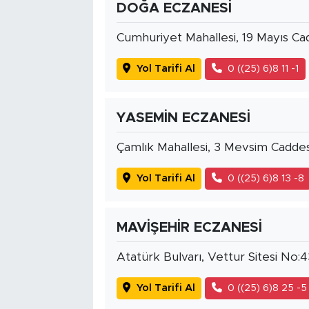
DOĞA ECZANESİ
Cumhuriyet Mahallesi, 19 Mayıs Ca
Yol Tarifi Al
0 ((25) 6)8 11 -1
YASEMİN ECZANESİ
Çamlık Mahallesi, 3 Mevsim Caddes
Yol Tarifi Al
0 ((25) 6)8 13 -8
MAVİŞEHİR ECZANESİ
Atatürk Bulvarı, Vettur Sitesi No:
Yol Tarifi Al
0 ((25) 6)8 25 -5