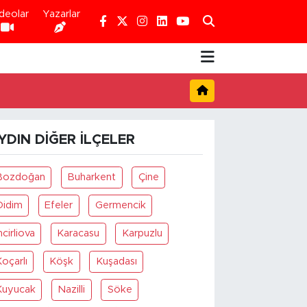
deolar
Yazarlar
YDIN DIĞER İLÇELER
Bozdoğan
Buharkent
Çine
Didim
Efeler
Germencik
ncirliova
Karacasu
Karpuzlu
oçarlı
Köşk
Kuşadası
Kuyucak
Nazilli
Söke