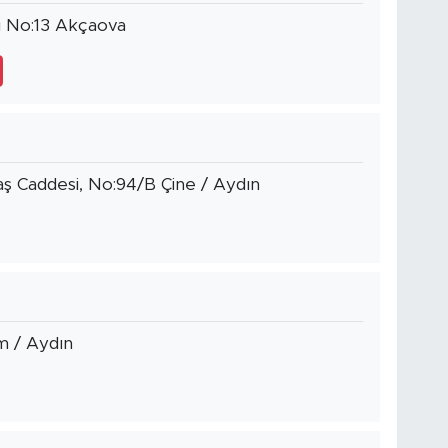
ı No:13 Akçaova
ş Caddesi, No:94/B Çine / Aydın
m / Aydın