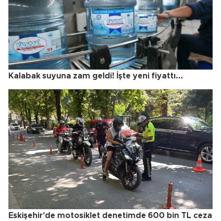
Kalabak suyuna zam geldi! İşte yeni fiyattı...
Eskişehir'de motosiklet denetimde 600 bin TL ceza