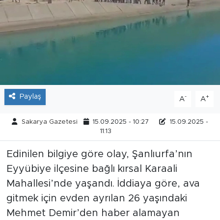
Tarihçe
Resmi İlanlar
Söyleşi
Foto Şaka
Paylaş
-
+
A
A
Teknoloji
Sakarya Gazetesi
15.09.2025 - 10:27
15.09.2025 -
11:13
Politika
Edinilen bilgiye göre olay, Şanlıurfa’nın
Eyyübiye ilçesine bağlı kırsal Karaali
Mahallesi’nde yaşandı. İddiaya göre, ava
gitmek için evden ayrılan 26 yaşındaki
Mehmet Demir’den haber alamayan