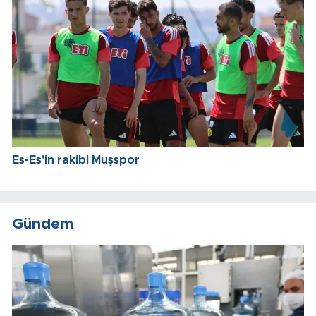
Es-Es'in rakibi Muşspor
Gündem