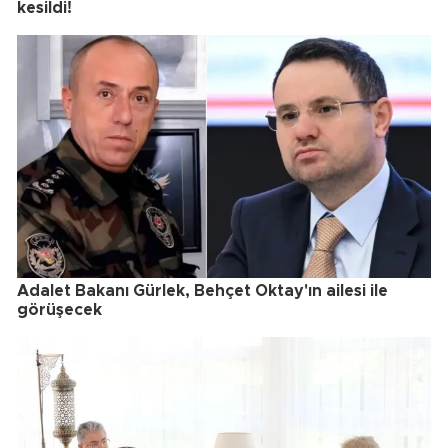
kesildi!
Adalet Bakanı Gürlek, Behçet Oktay'ın ailesi ile
görüşecek