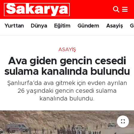
Yurttan
Eskişehir Nöbetçi Eczaneler
Yurttan
Dünya
Eğitim
Gündem
Asayiş
G
Dünya
Eskişehir Hava Durumu
ASAYIŞ
Eğitim
Eskişehir Namaz Vakitleri
Ava giden gencin cesedi
Gündem
Eskişehir Trafik Yoğunluk Haritası
sulama kanalında bulundu
Şanlıurfa’da ava gitmek için evden ayrılan
Eskişehirspor
Süper Lig Puan Durumu ve Fikstür
26 yaşındaki gencin cesedi sulama
kanalında bulundu.
Spor
Tüm Manşetler
Sağlık
Son Dakika Haberleri
Kültür Sanat
Haber Arşivi