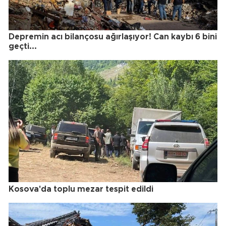
Depremin acı bilançosu ağırlaşıyor! Can kaybı 6 bini
geçti...
Kosova'da toplu mezar tespit edildi