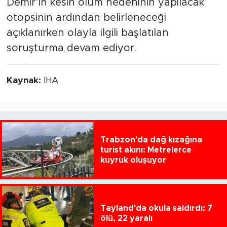
Demir’in kesin ölüm nedeninin yapılacak
otopsinin ardından belirleneceği
açıklanırken olayla ilgili başlatılan
soruşturma devam ediyor.
Kaynak:
İHA
Trabzon'da dağ kızağına
turist akını: Metrelerce
kuyruk oluşuyor
Tayland'da okula saldırdı: 7
ölü, 22 yaralı