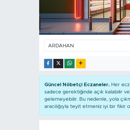
Tarihçe
Resmi İlanlar
Söyleşi
Foto Şaka
Teknoloji
Politika
Güncel Nöbetçi Eczaneler.
Her ecza
sadece gerektiğinde açık kalabilir
gelemeyebilir. Bu nedenle, yola çı
aracılığıyla teyit etmeniz iyi bir fikir o