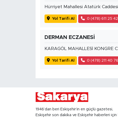
Hürriyet Mahallesi Atatürk Caddes
Yol Tarifi Al
0 (478) 611 25 4
DERMAN ECZANESİ
KARAGÖL MAHALLESİ KONGRE CA
Yol Tarifi Al
0 (478) 211 40 7
1946’dan beri Eskişehir’in en güçlü gazetesi,
Eskişehir son dakika ve Eskişehir haberleri için 