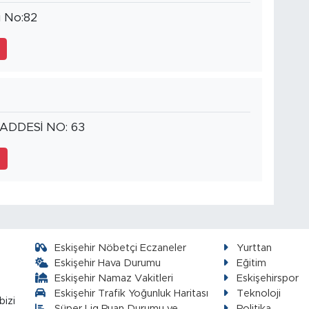
i No:82
2
DDESİ NO: 63
6
Eskişehir Nöbetçi Eczaneler
Yurttan
Eskişehir Hava Durumu
Eğitim
Eskişehir Namaz Vakitleri
Eskişehirspor
Eskişehir Trafik Yoğunluk Haritası
Teknoloji
bizi
Süper Lig Puan Durumu ve
Politika