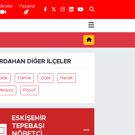
deolar
Yazarlar
RDAHAN DIĞER İLÇELER
ıldır
Damal
Göle
Hanak
Merkez
Posof
ESKIŞEHIR
TEPEBAŞI
NÖBETÇI