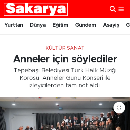
Yurttan
Eskişehir Nöbetçi Eczaneler
Yurttan
Dünya
Eğitim
Gündem
Asayiş
G
Dünya
Eskişehir Hava Durumu
KÜLTÜR SANAT
Eğitim
Eskişehir Namaz Vakitleri
Anneler için söylediler
Gündem
Eskişehir Trafik Yoğunluk Haritası
Tepebaşı Belediyesi Türk Halk Müziği
Korosu, Anneler Günü Konseri ile
Eskişehirspor
Süper Lig Puan Durumu ve Fikstür
izleyicilerden tam not aldı.
Spor
Tüm Manşetler
Sağlık
Son Dakika Haberleri
Kültür Sanat
Haber Arşivi