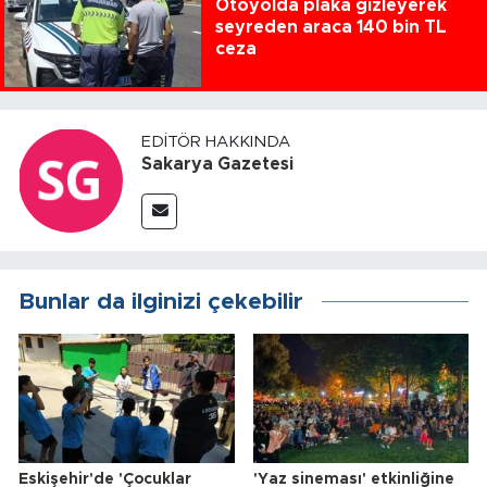
Otoyolda plaka gizleyerek
seyreden araca 140 bin TL
ceza
EDITÖR HAKKINDA
Sakarya Gazetesi
Bunlar da ilginizi çekebilir
Eskişehir'de 'Çocuklar
'Yaz sineması' etkinliğine