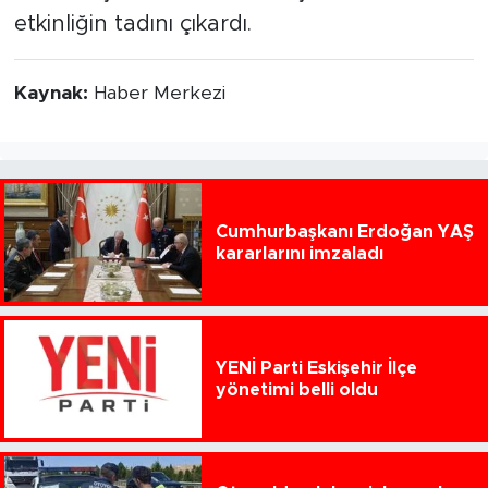
etkinliğin tadını çıkardı.
Kaynak:
Haber Merkezi
Cumhurbaşkanı Erdoğan YAŞ
kararlarını imzaladı
YENİ Parti Eskişehir İlçe
yönetimi belli oldu