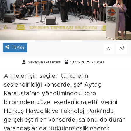
Tarihçe
Resmi İlanlar
Söyleşi
Paylaş
-
+
A
A
Foto Şaka
Sakarya Gazetesi
13.05.2025 - 10:20
Teknoloji
Anneler için seçilen türkülerin
seslendirildiği konserde, şef Aytaç
Politika
Karausta’nın yönetimindeki koro,
birbirinden güzel eserleri icra etti. Vecihi
Hürkuş Havacılık ve Teknoloji Parkı’nda
gerçekleştirilen konserde, salonu dolduran
vatandaşlar da türkülere eşlik ederek