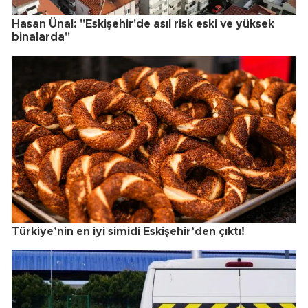
Hasan Ünal: "Eskişehir'de asıl risk eski ve yüksek
binalarda"
Türkiye’nin en iyi simidi Eskişehir’den çıktı!