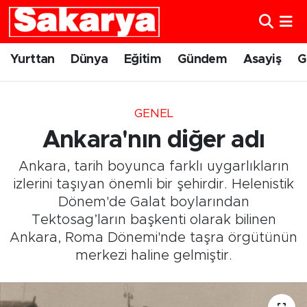
Yurttan
Eskişehir Nöbetçi Eczaneler
Yurttan
Dünya
Eğitim
Gündem
Asayiş
G
Dünya
Eskişehir Hava Durumu
GENEL
Eğitim
Eskişehir Namaz Vakitleri
Ankara'nın diğer adı
Gündem
Eskişehir Trafik Yoğunluk Haritası
Ankara, tarih boyunca farklı uygarlıkların
izlerini taşıyan önemli bir şehirdir. Helenistik
Eskişehirspor
Süper Lig Puan Durumu ve Fikstür
Dönem'de Galat boylarından
Tektosag’ların başkenti olarak bilinen
Spor
Tüm Manşetler
Ankara, Roma Dönemi'nde taşra örgütünün
merkezi haline gelmiştir.
Sağlık
Son Dakika Haberleri
Kültür Sanat
Haber Arşivi