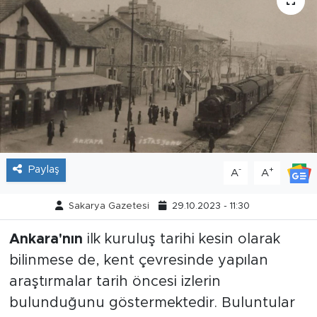
Tarihçe
Resmi İlanlar
Söyleşi
Foto Şaka
Teknoloji
Paylaş
-
+
A
A
Politika
Sakarya Gazetesi
29.10.2023 - 11:30
Ankara'nın
ilk kuruluş tarihi kesin olarak
bilinmese de, kent çevresinde yapılan
araştırmalar tarih öncesi izlerin
bulunduğunu göstermektedir. Buluntular