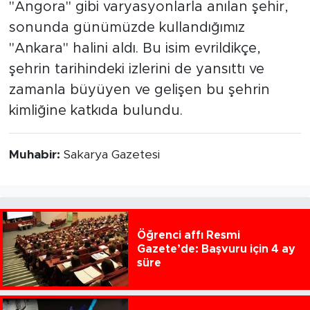
"Angora" gibi varyasyonlarla anılan şehir,
sonunda günümüzde kullandığımız
"Ankara" halini aldı. Bu isim evrildikçe,
şehrin tarihindeki izlerini de yansıttı ve
zamanla büyüyen ve gelişen bu şehrin
kimliğine katkıda bulundu.
Muhabir:
Sakarya Gazetesi
Öğrenci affı Resmi
Gazete’de: Başvuru için 4 ay
süre