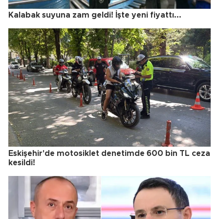
Kalabak suyuna zam geldi! İşte yeni fiyattı...
Eskişehir'de motosiklet denetimde 600 bin TL ceza
kesildi!