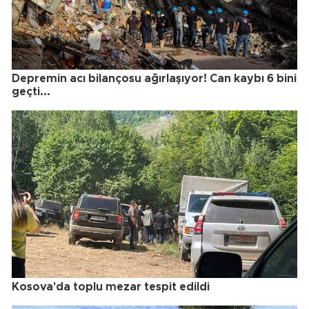
Depremin acı bilançosu ağırlaşıyor! Can kaybı 6 bini
geçti...
Kosova'da toplu mezar tespit edildi