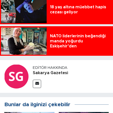
18 yaş altına müebbet hapis
cezası geliyor
NATO liderlerinin beğendiği
manda yoğurdu
Eskişehir’den
EDITÖR HAKKINDA
Sakarya Gazetesi
Bunlar da ilginizi çekebilir