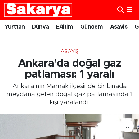
Yurttan
Eskişehir Nöbetçi Eczaneler
Yurttan
Dünya
Eğitim
Gündem
Asayiş
G
Dünya
Eskişehir Hava Durumu
ASAYIŞ
Eğitim
Eskişehir Namaz Vakitleri
Ankara’da doğal gaz
Gündem
Eskişehir Trafik Yoğunluk Haritası
patlaması: 1 yaralı
Ankara’nın Mamak ilçesinde bir binada
Eskişehirspor
Süper Lig Puan Durumu ve Fikstür
meydana gelen doğal gaz patlamasında 1
kişi yaralandı.
Spor
Tüm Manşetler
Sağlık
Son Dakika Haberleri
Kültür Sanat
Haber Arşivi