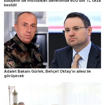
Eskişehir'de motosiklet denetimde 600 bin TL ceza
kesildi!
Adalet Bakanı Gürlek, Behçet Oktay'ın ailesi ile
görüşecek