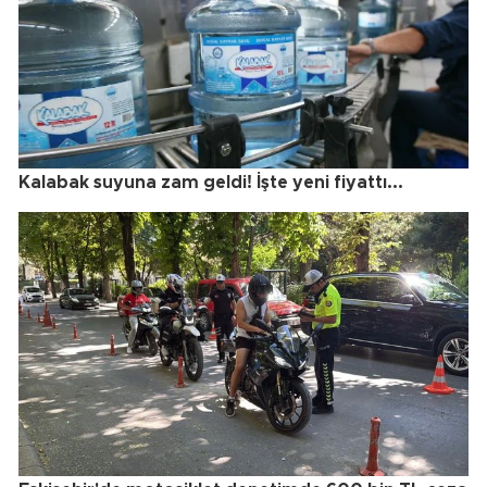
Kalabak suyuna zam geldi! İşte yeni fiyattı...