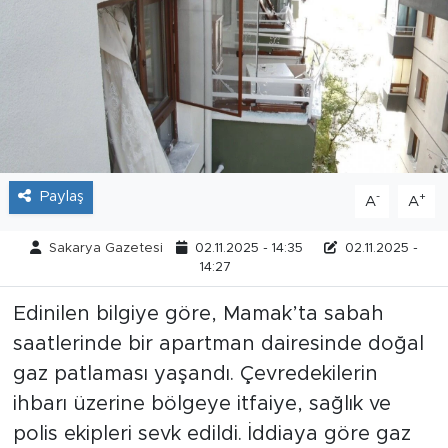
Tarihçe
Resmi İlanlar
Söyleşi
Foto Şaka
Paylaş
-
+
A
A
Teknoloji
Sakarya Gazetesi
02.11.2025 - 14:35
02.11.2025 -
14:27
Politika
Edinilen bilgiye göre, Mamak’ta sabah
saatlerinde bir apartman dairesinde doğal
gaz patlaması yaşandı. Çevredekilerin
ihbarı üzerine bölgeye itfaiye, sağlık ve
polis ekipleri sevk edildi. İddiaya göre gaz