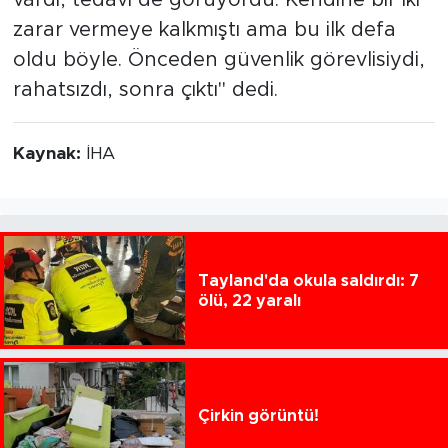
vardı, tedavi de görüyordu. Kendine bir iki
zarar vermeye kalkmıştı ama bu ilk defa
oldu böyle. Önceden güvenlik görevlisiydi,
rahatsızdı, sonra çıktı" dedi.
Kaynak:
İHA
Tayland'da okula saldırdı: 7
ölü, 22 yaralı
Çirkin görüntü!