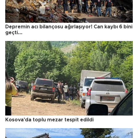
Depremin acı bilançosu ağırlaşıyor! Can kaybı 6 bini
geçti...
Kosova'da toplu mezar tespit edildi