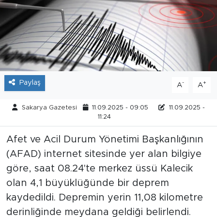
Tarihçe
Resmi İlanlar
Söyleşi
Paylaş
-
+
A
A
Foto Şaka
Sakarya Gazetesi
11.09.2025 - 09:05
11.09.2025 -
Teknoloji
11:24
Afet ve Acil Durum Yönetimi Başkanlığının
Politika
(AFAD) internet sitesinde yer alan bilgiye
göre, saat 08.24'te merkez üssü Kalecik
olan 4,1 büyüklüğünde bir deprem
kaydedildi. Depremin yerin 11,08 kilometre
derinliğinde meydana geldiği belirlendi.