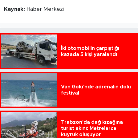
Kaynak:
Haber Merkezi
İki otomobilin çarpıştığı
kazada 5 kişi yaralandı
Van Gölü'nde adrenalin dolu
festival
Trabzon'da dağ kızağına
turist akını: Metrelerce
kuyruk oluşuyor