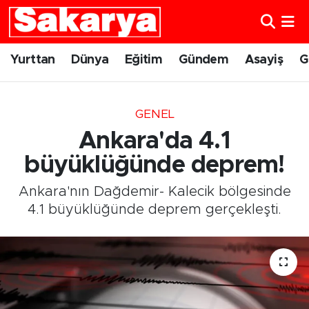
Yurttan
Eskişehir Nöbetçi Eczaneler
Yurttan
Dünya
Eğitim
Gündem
Asayiş
G
Dünya
Eskişehir Hava Durumu
GENEL
Eğitim
Eskişehir Namaz Vakitleri
Ankara'da 4.1
Gündem
Eskişehir Trafik Yoğunluk Haritası
büyüklüğünde deprem!
Ankara'nın Dağdemir- Kalecik bölgesinde
Eskişehirspor
Süper Lig Puan Durumu ve Fikstür
4.1 büyüklüğünde deprem gerçekleşti.
Spor
Tüm Manşetler
Sağlık
Son Dakika Haberleri
Kültür Sanat
Haber Arşivi