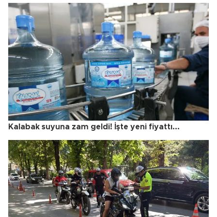
Kalabak suyuna zam geldi! İşte yeni fiyattı...