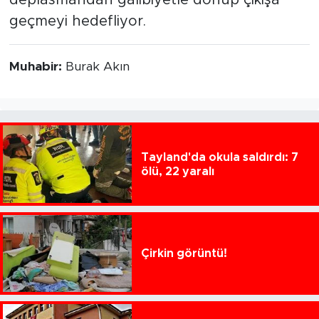
deplasmandan galibiyetle dönüp çıkışa
geçmeyi hedefliyor.
Muhabir:
Burak Akın
Tayland'da okula saldırdı: 7
ölü, 22 yaralı
Çirkin görüntü!