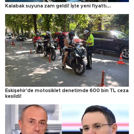
Kalabak suyuna zam geldi! İşte yeni fiyattı...
Eskişehir'de motosiklet denetimde 600 bin TL ceza
kesildi!