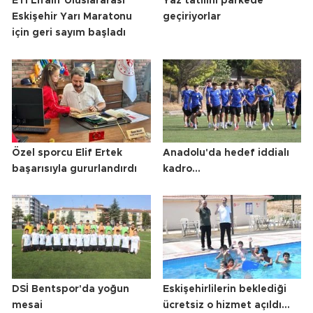
ETİ Lifalif Uluslararası
Yaz tatilini parkede
Eskişehir Yarı Maratonu
geçiriyorlar
için geri sayım başladı
Özel sporcu Elif Ertek
Anadolu'da hedef iddialı
başarısıyla gururlandırdı
kadro...
DSİ Bentspor'da yoğun
Eskişehirlilerin beklediği
mesai
ücretsiz o hizmet açıldı...