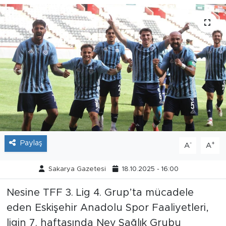
Tarihçe
Resmi İlanlar
Söyleşi
Foto Şaka
Teknoloji
Paylaş
-
+
A
A
Politika
Sakarya Gazetesi
18.10.2025 - 16:00
Nesine TFF 3. Lig 4. Grup’ta mücadele
eden Eskişehir Anadolu Spor Faaliyetleri,
ligin 7. haftasında Nev Sağlık Grubu