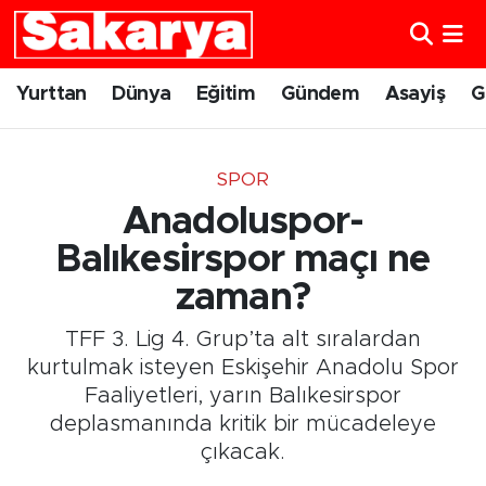
Yurttan
Eskişehir Nöbetçi Eczaneler
Yurttan
Dünya
Eğitim
Gündem
Asayiş
G
Dünya
Eskişehir Hava Durumu
SPOR
Eğitim
Eskişehir Namaz Vakitleri
Anadoluspor-
Gündem
Eskişehir Trafik Yoğunluk Haritası
Balıkesirspor maçı ne
zaman?
Eskişehirspor
Süper Lig Puan Durumu ve Fikstür
TFF 3. Lig 4. Grup’ta alt sıralardan
Spor
Tüm Manşetler
kurtulmak isteyen Eskişehir Anadolu Spor
Faaliyetleri, yarın Balıkesirspor
Sağlık
Son Dakika Haberleri
deplasmanında kritik bir mücadeleye
çıkacak.
Kültür Sanat
Haber Arşivi