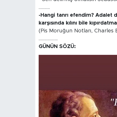
……….
-Hangi tanrı efendim? Adalet d
karşısında kılını bile kıpırdat
(Pis Moruğun Notları, Charles
……………..
GÜNÜN SÖZÜ: