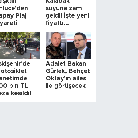
aşkan
Kalabak
nlüce'den
suyuna zam
apay Plaj
geldi! İşte yeni
iyareti
fiyattı...
skişehir'de
Adalet Bakanı
otosiklet
Gürlek, Behçet
enetimde
Oktay'ın ailesi
00 bin TL
ile görüşecek
eza kesildi!