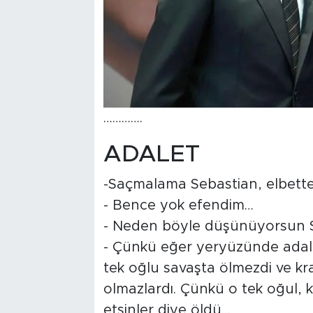
………….
ADALET
-Saçmalama Sebastian, elbett
- Bence yok efendim…
- Neden böyle düşünüyorsun 
- Çünkü eğer yeryüzünde adale
tek oğlu savaşta ölmezdi ve kr
olmazlardı. Çünkü o tek oğul, k
etsinler diye öldü…