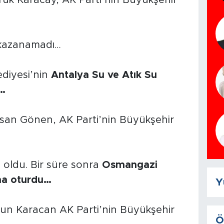
aruk Karacay, AK Parti’nin Büyükşehir
 kazanamadı…
diyesi’nin
Antalya Su ve Atık Su
ı…
asan Gönen, AK Parti’nin Büyükşehir
 oldu. Bir süre sonra
Osmangazi
una oturdu…
Y
arun Karacan AK Parti’nin Büyükşehir
Ö