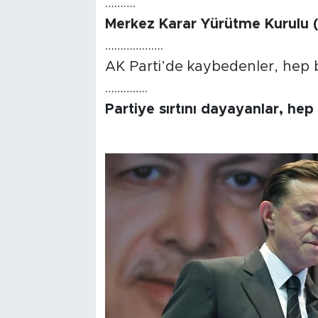
……….
Merkez Karar Yürütme Kurulu (
……………….
AK Parti’de kaybedenler, hep bi
…………..
Partiye sırtını dayayanlar, he