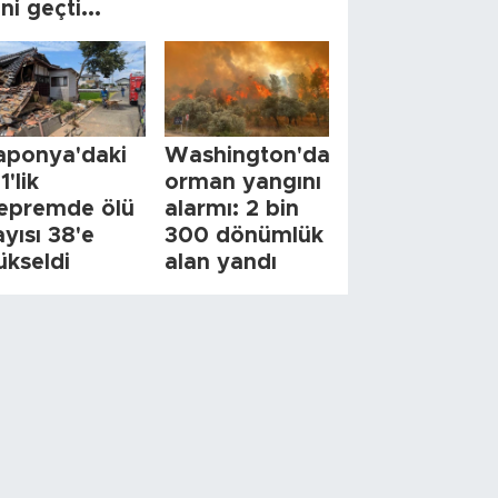
ini geçti...
aponya'daki
Washington'da
1'lik
orman yangını
epremde ölü
alarmı: 2 bin
ayısı 38'e
300 dönümlük
ükseldi
alan yandı