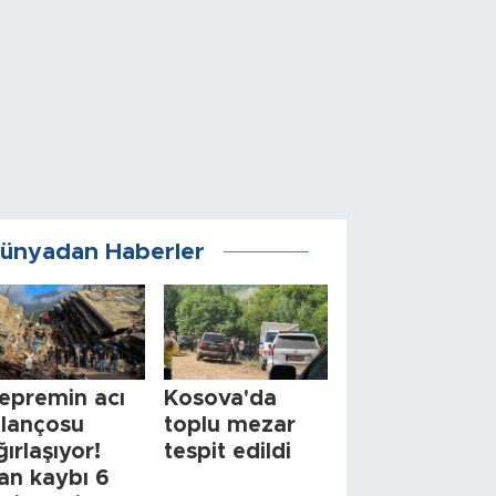
ünyadan Haberler
epremin acı
Kosova'da
ilançosu
toplu mezar
ğırlaşıyor!
tespit edildi
an kaybı 6