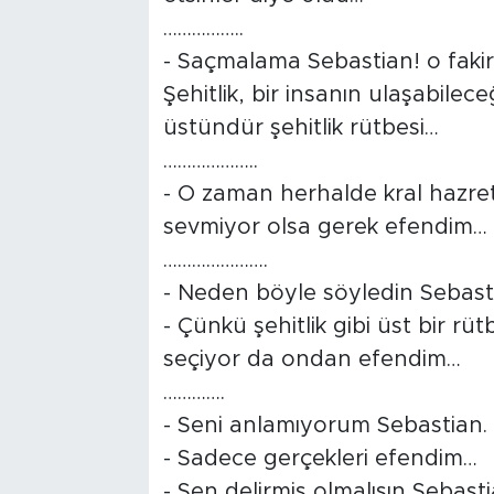
……………..
- Saçmalama Sebastian! o fakiri
Şehitlik, bir insanın ulaşabilece
üstündür şehitlik rütbesi…
………………..
- O zaman herhalde kral hazretl
sevmiyor olsa gerek efendim…
………………….
- Neden böyle söyledin Sebast
- Çünkü şehitlik gibi üst bir rü
seçiyor da ondan efendim…
………….
- Seni anlamıyorum Sebastian.
- Sadece gerçekleri efendim…
- Sen delirmiş olmalısın Sebasti