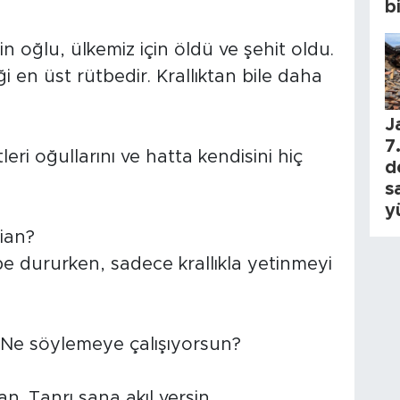
b
n oğlu, ülkemiz için öldü ve şehit oldu.
ği en üst rütbedir. Krallıktan bile daha
J
7.
eri oğullarını ve hatta kendisini hiç
d
s
y
ian?
tbe dururken, sadece krallıkla yetinmeyi
 Ne söylemeye çalışıyorsun?
an. Tanrı sana akıl versin…