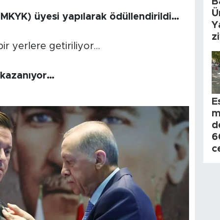
B
Ü
MKYK) üyesi yapılarak ödüllendirildi…
Y
z
r yerlere getiriliyor…
p kazanıyor…
E
m
d
6
c