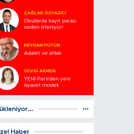
ÇAĞLAR ÖZYAZICI
Okullarda kayıt parası
neden isteniyor!
REYHAN PÜTÜN
Adalet ve ahlak
SEVGI AKMEN
YENİ Parti'den yeni
siyaset modeli
ükleniyor...
zel Haber