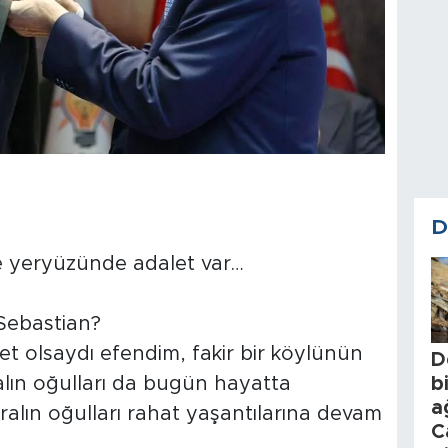
D
e yeryüzünde adalet var…
Sebastian?
t olsaydı efendim, fakir bir köylünün
D
b
alın oğulları da bugün hayatta
a
ralın oğulları rahat yaşantılarına devam
C