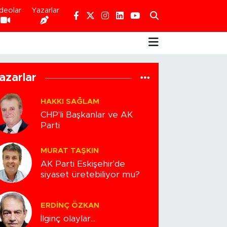
deolar
Yazarlar
azarlar
HAKKI SAĞLAM
CHP'li Başkanlar ve AK
Parti
MURAT TAŞKIN
AK Parti Eskişehir'de
siyaset üretebiliyor mu?
ERDINÇ ÖZKAN
İlginç olaylar...