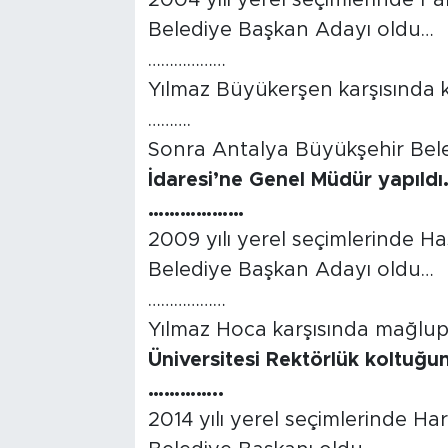
2004 yılı yerel seçimlerinde F
Belediye Başkan Adayı oldu…
Tarihçe
………………
Resmi İlanlar
Yılmaz Büyükerşen karşısında
……….
Söyleşi
Sonra Antalya Büyükşehir Bele
İdaresi’ne Genel Müdür yapıld
Foto Şaka
………………
2009 yılı yerel seçimlerinde H
Teknoloji
Belediye Başkan Adayı oldu…
Politika
………………
Yılmaz Hoca karşısında mağlup
Üniversitesi Rektörlük koltuğ
…………..
2014 yılı yerel seçimlerinde H