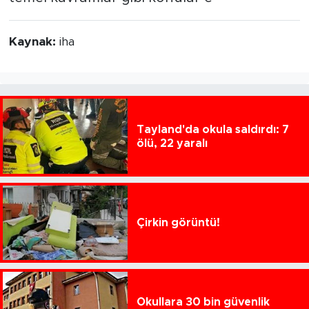
Kaynak:
iha
Tayland'da okula saldırdı: 7
ölü, 22 yaralı
Çirkin görüntü!
Okullara 30 bin güvenlik