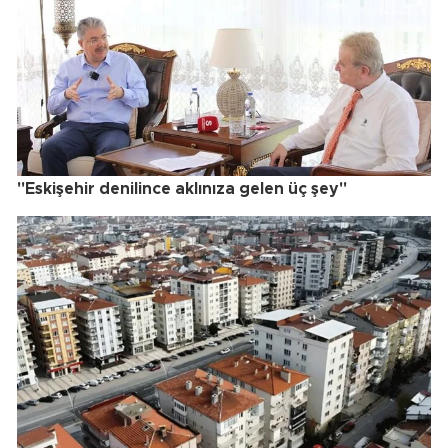
"Eskişehir denilince aklınıza gelen üç şey"