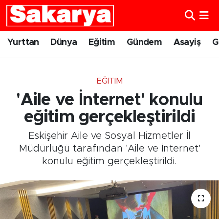
Yurttan
Eskişehir Nöbetçi Eczaneler
Yurttan
Dünya
Eğitim
Gündem
Asayiş
G
Dünya
Eskişehir Hava Durumu
EĞITIM
Eğitim
Eskişehir Namaz Vakitleri
'Aile ve İnternet' konulu
Gündem
Eskişehir Trafik Yoğunluk Haritası
eğitim gerçekleştirildi
Eskişehir Aile ve Sosyal Hizmetler İl
Eskişehirspor
Süper Lig Puan Durumu ve Fikstür
Müdürlüğü tarafından 'Aile ve İnternet'
konulu eğitim gerçekleştirildi.
Spor
Tüm Manşetler
Sağlık
Son Dakika Haberleri
Kültür Sanat
Haber Arşivi