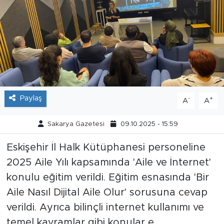
Tarihçe
Resmi İlanlar
Söyleşi
Foto Şaka
Paylaş
-
+
A
A
Teknoloji
Sakarya Gazetesi
09.10.2025 - 15:59
Politika
Eskişehir İl Halk Kütüphanesi personeline
2025 Aile Yılı kapsamında 'Aile ve İnternet'
konulu eğitim verildi. Eğitim esnasında 'Bir
Aile Nasıl Dijital Aile Olur' sorusuna cevap
verildi. Ayrıca bilinçli internet kullanımı ve
temel kavramlar gibi konular e