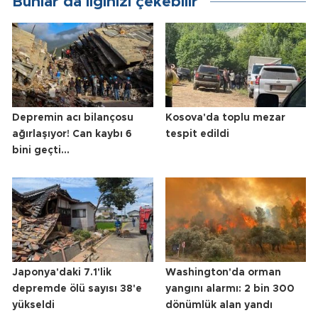
Bunlar da ilginizi çekebilir
Depremin acı bilançosu
Kosova'da toplu mezar
ağırlaşıyor! Can kaybı 6
tespit edildi
bini geçti...
Japonya'daki 7.1'lik
Washington'da orman
depremde ölü sayısı 38'e
yangını alarmı: 2 bin 300
yükseldi
dönümlük alan yandı