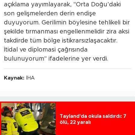
açıklama yayımlayarak, "Orta Doğu’daki
son gelişmelerden derin endişe
duyuyorum. Gerilimin böylesine tehlikeli bir
şekilde tırmanması engellenmelidir zira aksi
takdirde tüm bölge istikrarsızlaşacaktır.
İtidal ve diplomasi çağrısında
bulunuyorum" ifadelerine yer verdi.
Kaynak:
İHA
Tayland'da okula saldırdı: 7
ölü, 22 yaralı