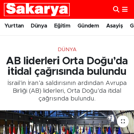
Yurttan
Eskişehir Nöbetçi Eczaneler
Yurttan
Dünya
Eğitim
Gündem
Asayiş
G
Dünya
Eskişehir Hava Durumu
DÜNYA
Eğitim
Eskişehir Namaz Vakitleri
AB liderleri Orta Doğu’da
Gündem
Eskişehir Trafik Yoğunluk Haritası
itidal çağrısında bulundu
İsrail’in İran’a saldırısının ardından Avrupa
Eskişehirspor
Süper Lig Puan Durumu ve Fikstür
Birliği (AB) liderleri, Orta Doğu’da itidal
çağrısında bulundu.
Spor
Tüm Manşetler
Sağlık
Son Dakika Haberleri
Kültür Sanat
Haber Arşivi