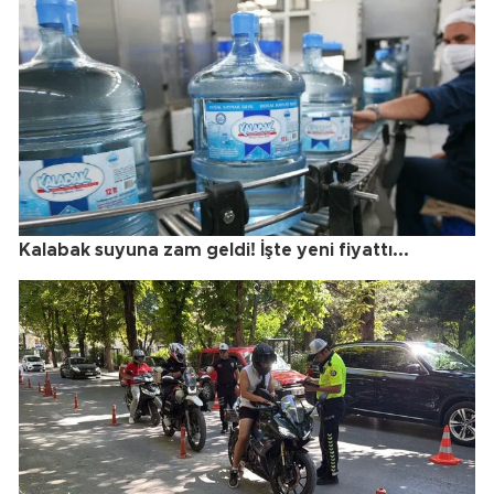
Kalabak suyuna zam geldi! İşte yeni fiyattı...