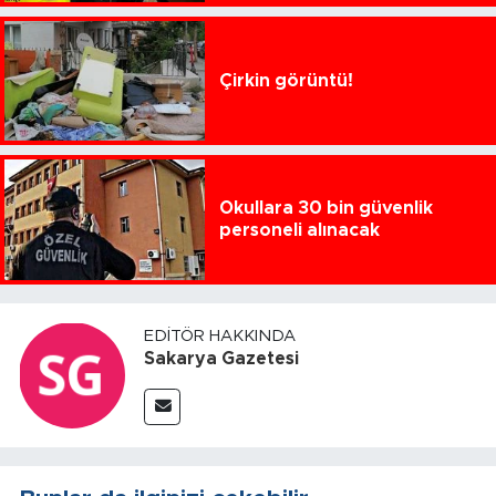
Çirkin görüntü!
Okullara 30 bin güvenlik
personeli alınacak
EDITÖR HAKKINDA
Sakarya Gazetesi