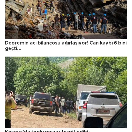
Depremin acı bilançosu ağırlaşıyor! Can kaybı 6 bini
geçti...
Kosova'da toplu mezar tespit edildi