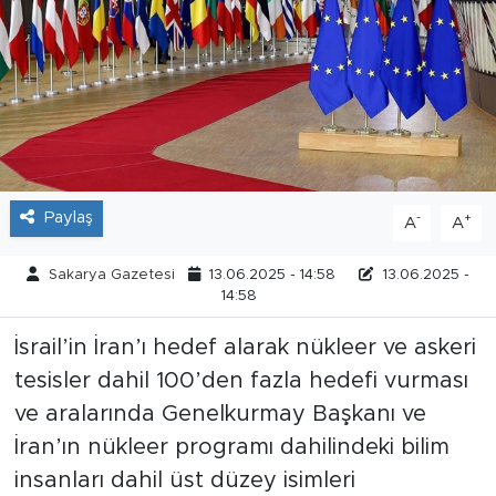
Tarihçe
Resmi İlanlar
Söyleşi
Foto Şaka
Paylaş
-
+
A
A
Teknoloji
Sakarya Gazetesi
13.06.2025 - 14:58
13.06.2025 -
14:58
Politika
İsrail’in İran’ı hedef alarak nükleer ve askeri
tesisler dahil 100’den fazla hedefi vurması
ve aralarında Genelkurmay Başkanı ve
İran’ın nükleer programı dahilindeki bilim
insanları dahil üst düzey isimleri