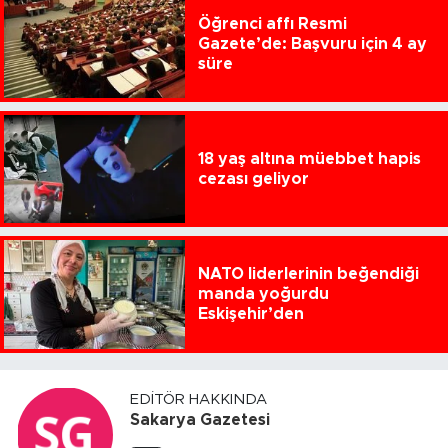
Öğrenci affı Resmi
Gazete’de: Başvuru için 4 ay
süre
18 yaş altına müebbet hapis
cezası geliyor
NATO liderlerinin beğendiği
manda yoğurdu
Eskişehir’den
EDITÖR HAKKINDA
Sakarya Gazetesi