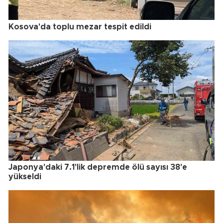
Kosova'da toplu mezar tespit edildi
Japonya'daki 7.1'lik depremde ölü sayısı 38'e
yükseldi