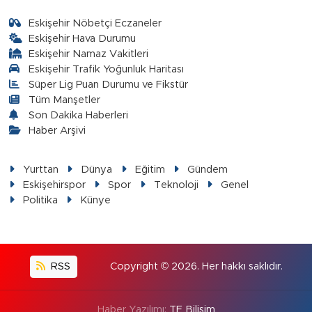
Eskişehir Nöbetçi Eczaneler
Eskişehir Hava Durumu
Eskişehir Namaz Vakitleri
Eskişehir Trafik Yoğunluk Haritası
Süper Lig Puan Durumu ve Fikstür
Tüm Manşetler
Son Dakika Haberleri
Haber Arşivi
Yurttan
Dünya
Eğitim
Gündem
Eskişehirspor
Spor
Teknoloji
Genel
Politika
Künye
RSS
Copyright © 2026. Her hakkı saklıdır.
Haber Yazılımı:
TE Bilişim