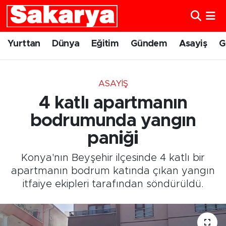
Yurttan
Eskişehir Nöbetçi Eczaneler
Yurttan
Dünya
Eğitim
Gündem
Asayiş
G
Dünya
Eskişehir Hava Durumu
ASAYIŞ
Eğitim
Eskişehir Namaz Vakitleri
4 katlı apartmanın
Gündem
Eskişehir Trafik Yoğunluk Haritası
bodrumunda yangın
paniği
Eskişehirspor
Süper Lig Puan Durumu ve Fikstür
Konya'nın Beyşehir ilçesinde 4 katlı bir
Spor
Tüm Manşetler
apartmanın bodrum katında çıkan yangın
itfaiye ekipleri tarafından söndürüldü.
Sağlık
Son Dakika Haberleri
Kültür Sanat
Haber Arşivi