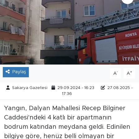
Tarihçe
Resmi İlanlar
Söyleşi
Foto Şaka
Paylaş
-
+
A
A
Teknoloji
Sakarya Gazetesi
29.09.2024 - 16:23
27.08.2025 -
Politika
17:36
Yangın, Dalyan Mahallesi Recep Bilginer
Caddesi'ndeki 4 katlı bir apartmanın
bodrum katından meydana geldi. Edinilen
bilgiye göre, henüz belli olmayan bir