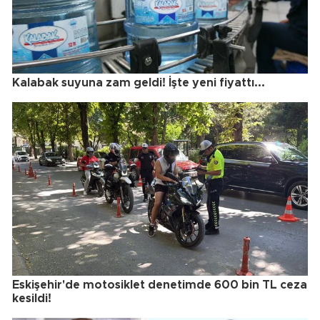
Kalabak suyuna zam geldi! İşte yeni fiyattı...
Eskişehir'de motosiklet denetimde 600 bin TL ceza
kesildi!