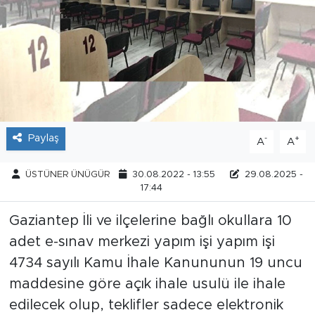
Tarihçe
Resmi İlanlar
Söyleşi
Foto Şaka
Paylaş
-
+
A
A
Teknoloji
ÜSTÜNER ÜNÜGÜR
30.08.2022 - 13:55
29.08.2025 -
17:44
Politika
Gaziantep İli ve ilçelerine bağlı okullara 10
adet e-sınav merkezi yapım işi yapım işi
4734 sayılı Kamu İhale Kanununun 19 uncu
maddesine göre açık ihale usulü ile ihale
edilecek olup, teklifler sadece elektronik