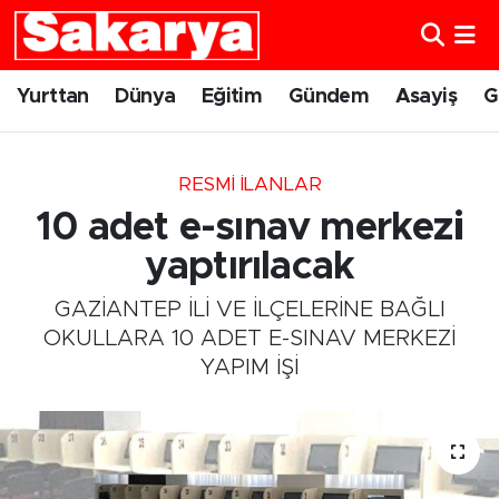
Yurttan
Eskişehir Nöbetçi Eczaneler
Yurttan
Dünya
Eğitim
Gündem
Asayiş
G
Dünya
Eskişehir Hava Durumu
RESMI İLANLAR
Eğitim
Eskişehir Namaz Vakitleri
10 adet e-sınav merkezi
Gündem
Eskişehir Trafik Yoğunluk Haritası
yaptırılacak
GAZİANTEP İLİ VE İLÇELERİNE BAĞLI
Eskişehirspor
Süper Lig Puan Durumu ve Fikstür
OKULLARA 10 ADET E-SINAV MERKEZİ
YAPIM İŞİ
Spor
Tüm Manşetler
Sağlık
Son Dakika Haberleri
Kültür Sanat
Haber Arşivi