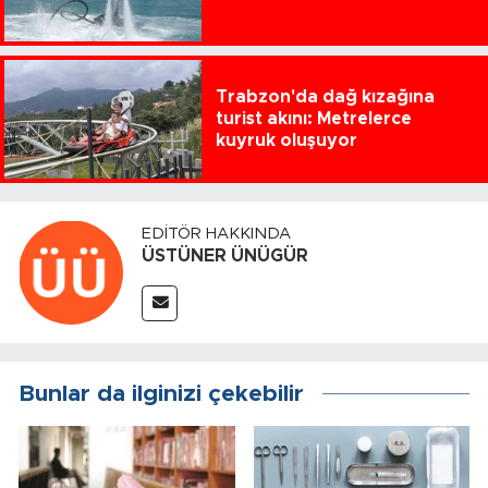
Trabzon'da dağ kızağına
turist akını: Metrelerce
kuyruk oluşuyor
EDITÖR HAKKINDA
ÜSTÜNER ÜNÜGÜR
Bunlar da ilginizi çekebilir