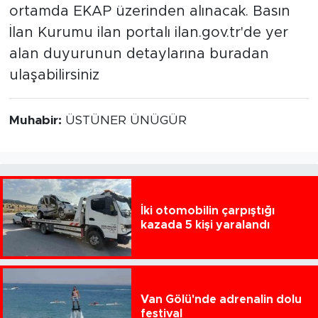
ortamda EKAP üzerinden alınacak. Basın
İlan Kurumu ilan portalı ilan.gov.tr'de yer
alan duyurunun detaylarına buradan
ulaşabilirsiniz
Muhabir:
ÜSTÜNER ÜNÜGÜR
İki otomobilin çarpıştığı
kazada 5 kişi yaralandı
Van Gölü'nde adrenalin dolu
festival