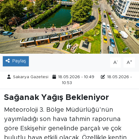
Tarihçe
Resmi İlanlar
Söyleşi
Foto Şaka
Paylaş
-
+
A
A
Teknoloji
Sakarya Gazetesi
18.05.2026 - 10:49
18.05.2026 -
10:53
Politika
Sağanak Yağış Bekleniyor
Meteoroloji 3. Bölge Müdürlüğü’nün
yayımladığı son hava tahmin raporuna
göre Eskişehir genelinde parçalı ve çok
bulutlu hava etkili olacak. Özellikle kentin