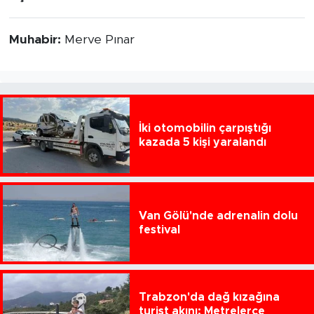
Muhabir:
Merve Pınar
İki otomobilin çarpıştığı
kazada 5 kişi yaralandı
Van Gölü'nde adrenalin dolu
festival
Trabzon'da dağ kızağına
turist akını: Metrelerce