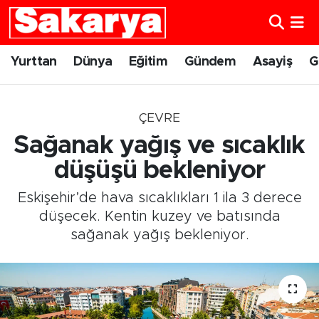
Yurttan
Eskişehir Nöbetçi Eczaneler
Yurttan
Dünya
Eğitim
Gündem
Asayiş
G
Dünya
Eskişehir Hava Durumu
ÇEVRE
Eğitim
Eskişehir Namaz Vakitleri
Sağanak yağış ve sıcaklık
Gündem
Eskişehir Trafik Yoğunluk Haritası
düşüşü bekleniyor
Eskişehir’de hava sıcaklıkları 1 ila 3 derece
Eskişehirspor
Süper Lig Puan Durumu ve Fikstür
düşecek. Kentin kuzey ve batısında
sağanak yağış bekleniyor.
Spor
Tüm Manşetler
Sağlık
Son Dakika Haberleri
Kültür Sanat
Haber Arşivi