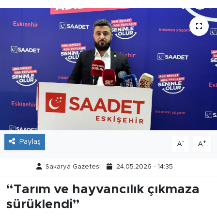
Tarihçe
Resmi İlanlar
Söyleşi
Foto Şaka
Teknoloji
Politika
Paylaş
-
+
A
A
Sakarya Gazetesi
24.05.2026 - 14:35
“Tarım ve hayvancılık çıkmaza
sürüklendi”