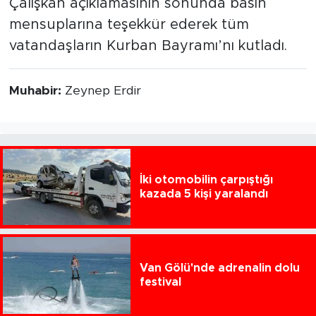
Çalışkan açıklamasının sonunda basın
mensuplarına teşekkür ederek tüm
vatandaşların Kurban Bayramı’nı kutladı.
Muhabir:
Zeynep Erdir
İki otomobilin çarpıştığı
kazada 5 kişi yaralandı
Van Gölü'nde adrenalin dolu
festival