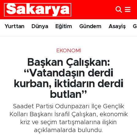
Yurttan
Eskişehir Nöbetçi Eczaneler
Yurttan
Dünya
Eğitim
Gündem
Asayiş
G
Dünya
Eskişehir Hava Durumu
EKONOMI
Eğitim
Eskişehir Namaz Vakitleri
Başkan Çalışkan:
Gündem
Eskişehir Trafik Yoğunluk Haritası
“Vatandaşın derdi
kurban, iktidarın derdi
Eskişehirspor
Süper Lig Puan Durumu ve Fikstür
butlan”
Spor
Tüm Manşetler
Saadet Partisi Odunpazarı İlçe Gençlik
Kolları Başkanı İsrafil Çalışkan, ekonomik
Sağlık
Son Dakika Haberleri
kriz ve seçim tartışmalarına ilişkin
açıklamalarda bulundu.
Kültür Sanat
Haber Arşivi