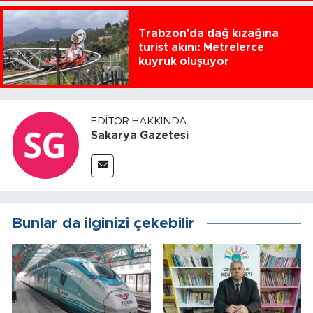
Trabzon'da dağ kızağına
turist akını: Metrelerce
kuyruk oluşuyor
EDITÖR HAKKINDA
Sakarya Gazetesi
Bunlar da ilginizi çekebilir