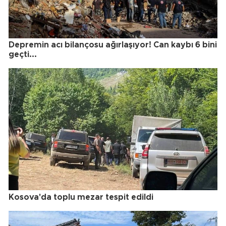
Depremin acı bilançosu ağırlaşıyor! Can kaybı 6 bini
geçti...
Kosova'da toplu mezar tespit edildi