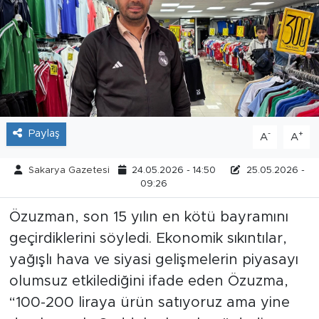
Tarihçe
Resmi İlanlar
Söyleşi
Foto Şaka
Paylaş
-
+
A
A
Teknoloji
Sakarya Gazetesi
24.05.2026 - 14:50
25.05.2026 -
09:26
Politika
Özuzman, son 15 yılın en kötü bayramını
geçirdiklerini söyledi. Ekonomik sıkıntılar,
yağışlı hava ve siyasi gelişmelerin piyasayı
olumsuz etkilediğini ifade eden Özuzma,
“100-200 liraya ürün satıyoruz ama yine