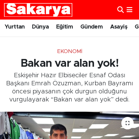
Yurttan
Eskişehir Nöbetçi Eczaneler
Yurttan
Dünya
Eğitim
Gündem
Asayiş
G
Dünya
Eskişehir Hava Durumu
EKONOMI
Eğitim
Eskişehir Namaz Vakitleri
Bakan var alan yok!
Gündem
Eskişehir Trafik Yoğunluk Haritası
Eskişehir Hazır Elbiseciler Esnaf Odası
Başkanı Emrah Özuzman, Kurban Bayramı
Eskişehirspor
Süper Lig Puan Durumu ve Fikstür
öncesi piyasanın çok durgun olduğunu
vurgulayarak “Bakan var alan yok” dedi.
Spor
Tüm Manşetler
Sağlık
Son Dakika Haberleri
Kültür Sanat
Haber Arşivi