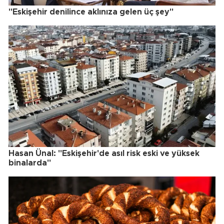
"Eskişehir denilince aklınıza gelen üç şey"
Hasan Ünal: "Eskişehir'de asıl risk eski ve yüksek
binalarda"